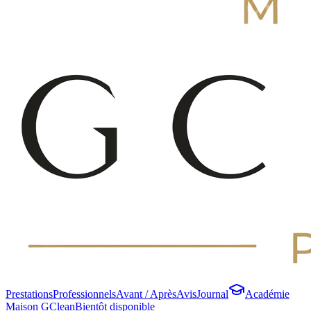
Prestations
Professionnels
Avant / Après
Avis
Journal
Académie
Maison GClean
Bientôt disponible