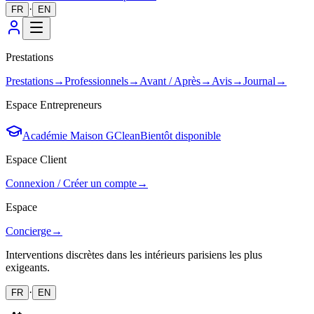
·
FR
EN
Prestations
Prestations
→
Professionnels
→
Avant / Après
→
Avis
→
Journal
→
Espace Entrepreneurs
Académie Maison GClean
Bientôt disponible
Espace Client
Connexion / Créer un compte
→
Espace
Concierge
→
Interventions discrètes dans les intérieurs parisiens les plus
exigeants.
·
FR
EN