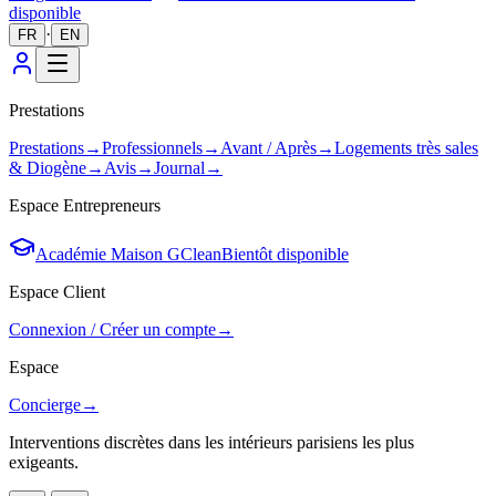
disponible
·
FR
EN
Prestations
Prestations
→
Professionnels
→
Avant / Après
→
Logements très sales
& Diogène
→
Avis
→
Journal
→
Espace Entrepreneurs
Académie Maison GClean
Bientôt disponible
Espace Client
Connexion / Créer un compte
→
Espace
Concierge
→
Interventions discrètes dans les intérieurs parisiens les plus
exigeants.