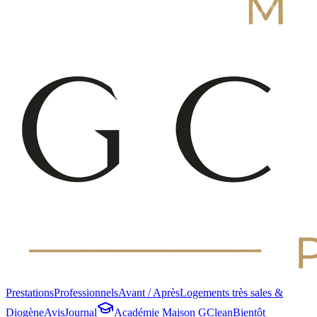
Prestations
Professionnels
Avant / Après
Logements très sales &
Diogène
Avis
Journal
Académie Maison GClean
Bientôt