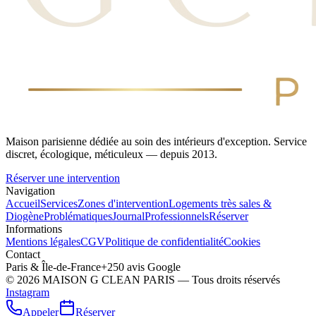
Maison parisienne dédiée au soin des intérieurs d'exception. Service
discret, écologique, méticuleux — depuis 2013.
Réserver une intervention
Navigation
Accueil
Services
Zones d'intervention
Logements très sales &
Diogène
Problématiques
Journal
Professionnels
Réserver
Informations
Mentions légales
CGV
Politique de confidentialité
Cookies
Contact
Paris & Île-de-France
+250 avis Google
©
2026
MAISON G CLEAN PARIS — Tous droits réservés
Instagram
Appeler
Réserver