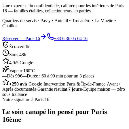
Une expertise lin confidentielle, calibrée pour les intérieurs de Paris
16 — familles établies, collectionneurs, expatriés.
Quartiers desservis ·
Passy • Auteuil • Trocadéro • La Muette •
Chaillot
Réserver —
Paris 16
+33 6 36 05 64 16
Éco-certifié
Sous 48h
4,9/5 Google
Vapeur 160°C
—
Dès
99€
—
Durée :
60 à 90 min pour un 3 places
+250 avis
Google
·
Intervention Paris & Île-de-France
·
Avant /
Après documentés
·
Garantie résultat
7 jours
·
Équipe maison — zéro
sous-traitance
Notre signature à
Paris 16
Le soin
canapé lin
pensé pour
Paris
16ème