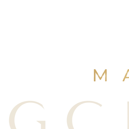
4,9
/ 5
+250 avis Google
·
Réserver maintenant
Voir nos avis