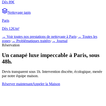
Dès
89€
Nettoyage
tapis
Paris
Dès
12€/m²
→ Voir toutes nos prestations de nettoyage à
Paris
·
→ Toutes les
zones
·
→ Problématiques traitées
·
→ Journal
Réservation
Un
canapé luxe
impeccable à
Paris
, sous
48h.
Devis transparent sous 1h. Intervention discrète, écologique, menée
par notre équipe maison.
Réserver maintenant
Appeler la Maison