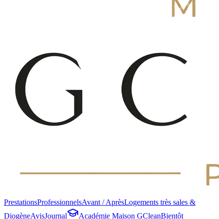
Prestations
Professionnels
Avant / Après
Logements très sales &
Diogène
Avis
Journal
Académie Maison GClean
Bientôt