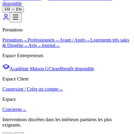
disponible
·
FR
EN
Prestations
Prestations
→
Professionnels
→
Avant / Après
→
Logements très sales
& Diogène
→
Avis
→
Journal
→
Espace Entrepreneurs
Académie Maison GClean
Bientôt disponible
Espace Client
Connexion / Créer un compte
→
Espace
Concierge
→
Interventions discrètes dans les intérieurs parisiens les plus
exigeants.