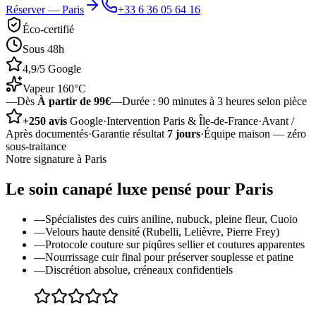
Réserver —
Paris
+33 6 36 05 64 16
Éco-certifié
Sous 48h
4,9/5 Google
Vapeur 160°C
—
Dès
À partir de 99€
—
Durée :
90 minutes à 3 heures selon pièce
+250 avis
Google
·
Intervention Paris & Île-de-France
·
Avant /
Après documentés
·
Garantie résultat
7 jours
·
Équipe maison — zéro
sous-traitance
Notre signature à
Paris
Le soin
canapé luxe
pensé pour
Paris
—
Spécialistes des cuirs aniline, nubuck, pleine fleur, Cuoio
—
Velours haute densité (Rubelli, Lelièvre, Pierre Frey)
—
Protocole couture sur piqûres sellier et coutures apparentes
—
Nourrissage cuir final pour préserver souplesse et patine
—
Discrétion absolue, créneaux confidentiels