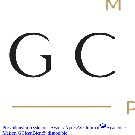
Prestations
Professionnels
Avant / Après
Avis
Journal
Académie
Maison GClean
Bientôt disponible