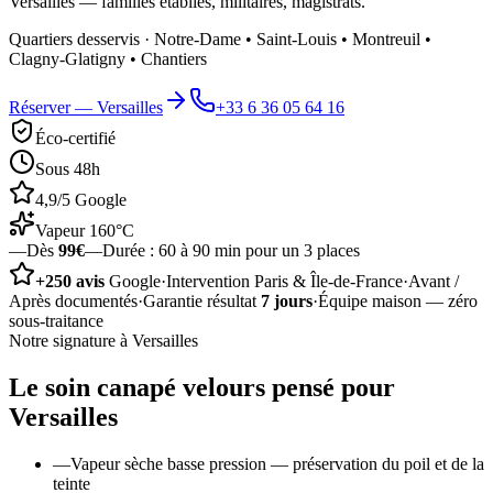
Versailles — familles établies, militaires, magistrats.
Quartiers desservis ·
Notre-Dame • Saint-Louis • Montreuil •
Clagny-Glatigny • Chantiers
Réserver —
Versailles
+33 6 36 05 64 16
Éco-certifié
Sous 48h
4,9/5 Google
Vapeur 160°C
—
Dès
99€
—
Durée :
60 à 90 min pour un 3 places
+250 avis
Google
·
Intervention Paris & Île-de-France
·
Avant /
Après documentés
·
Garantie résultat
7 jours
·
Équipe maison — zéro
sous-traitance
Notre signature à
Versailles
Le soin
canapé velours
pensé pour
Versailles
—
Vapeur sèche basse pression — préservation du poil et de la
teinte