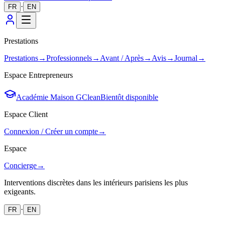
·
FR
EN
Prestations
Prestations
→
Professionnels
→
Avant / Après
→
Avis
→
Journal
→
Espace Entrepreneurs
Académie Maison GClean
Bientôt disponible
Espace Client
Connexion / Créer un compte
→
Espace
Concierge
→
Interventions discrètes dans les intérieurs parisiens les plus
exigeants.
·
FR
EN