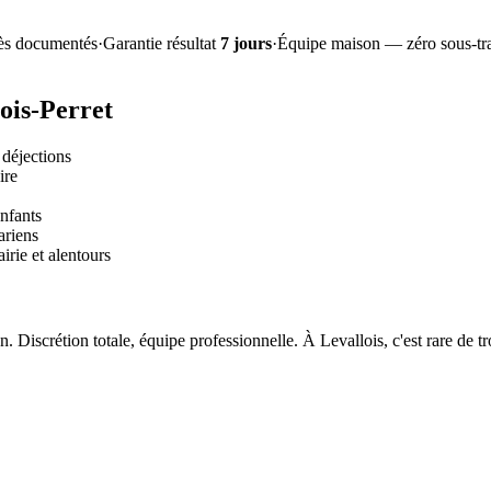
ès documentés
·
Garantie résultat
7 jours
·
Équipe maison — zéro sous-tra
ois-Perret
déjections
ire
nfants
ariens
irie et alentours
. Discrétion totale, équipe professionnelle. À Levallois, c'est rare de t