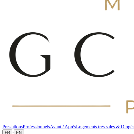
Prestations
Professionnels
Avant / Après
Logements très sales & Diogè
·
FR
EN