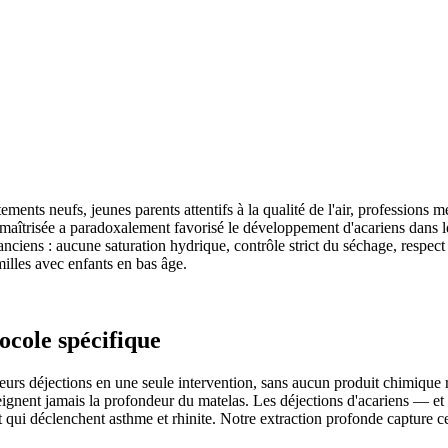
ments neufs, jeunes parents attentifs à la qualité de l'air, professions 
 maîtrisée a paradoxalement favorisé le développement d'acariens dans le
ens : aucune saturation hydrique, contrôle strict du séchage, respect 
lles avec enfants en bas âge.
ocole spécifique
urs déjections en une seule intervention, sans aucun produit chimique re
tteignent jamais la profondeur du matelas. Les déjections d'acariens — e
nt qui déclenchent asthme et rhinite. Notre extraction profonde capture c