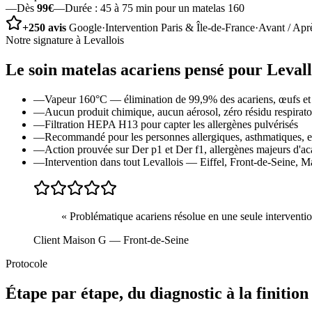
—
Dès
99€
—
Durée :
45 à 75 min pour un matelas 160
+250 avis
Google
·
Intervention Paris & Île-de-France
·
Avant / Apr
Notre signature à
Levallois
Le soin
matelas acariens
pensé pour
Levall
—
Vapeur 160°C — élimination de 99,9% des acariens, œufs et 
—
Aucun produit chimique, aucun aérosol, zéro résidu respirato
—
Filtration HEPA H13 pour capter les allergènes pulvérisés
—
Recommandé pour les personnes allergiques, asthmatiques, e
—
Action prouvée sur Der p1 et Der f1, allergènes majeurs d'ac
—
Intervention dans tout Levallois — Eiffel, Front-de-Seine, Ma
«
Problématique acariens résolue en une seule intervention
Client Maison G
— Front-de-Seine
Protocole
Étape par étape, du diagnostic à la finition