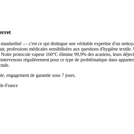
erret
standardisé — c'est ce qui distingue une véritable expertise d'un netto
 l'air, professions médicales sensibilisées aux questions d'hygiène textil
e. Notre protocole vapeur 160°C élimine 99,9% des acariens, leurs déjec
ous intervenons régulièrement pour ce type de problématique dans appar
otale.
le, engagement de garantie sous 7 jours.
ole-France