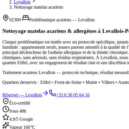
Levallois
Nettoyage matelas acariens
92300
·
Problématique acariens — Levallois
Nettoyage matelas acariens & allergènes à Levallois-P
Chaque problématique est traitée avec un protocole spécifique, jamais 
familiale : appartements neufs, jeunes parents attentifs à la qualité de
principal déclencheur de l'asthme allergique et de la rhinite chroniqu
chimiques, sans aérosols, sans résidus respiratoires. À Levallois, n
quartier Eiffel, avec un engagement de résultat clair et une discrétion t
Traitement acariens Levallois — protocole technique, résultat mesurab
Quartiers desservis ·
Eiffel • Front-de-Seine • Mairie • Villiers • Anat
Réserver —
Levallois
+33 6 36 05 64 16
Éco-certifié
Sous 48h
4,9/5 Google
Vapeur 160°C