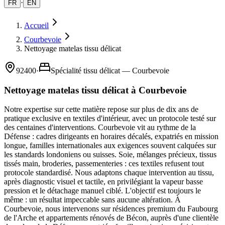
·
FR
EN
Accueil
Courbevoie
Nettoyage matelas tissu délicat
92400
·
Spécialité tissu délicat — Courbevoie
Nettoyage matelas tissu délicat à Courbevoie
Notre expertise sur cette matière repose sur plus de dix ans de
pratique exclusive en textiles d'intérieur, avec un protocole testé sur
des centaines d'interventions. Courbevoie vit au rythme de la
Défense : cadres dirigeants en horaires décalés, expatriés en mission
longue, familles internationales aux exigences souvent calquées sur
les standards londoniens ou suisses. Soie, mélanges précieux, tissus
tissés main, broderies, passementeries : ces textiles refusent tout
protocole standardisé. Nous adaptons chaque intervention au tissu,
après diagnostic visuel et tactile, en privilégiant la vapeur basse
pression et le détachage manuel ciblé. L'objectif est toujours le
même : un résultat impeccable sans aucune altération. À
Courbevoie, nous intervenons sur résidences premium du Faubourg
de l'Arche et appartements rénovés de Bécon, auprès d'une clientèle