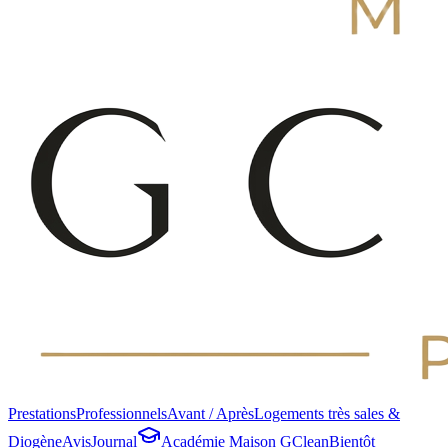
Prestations
Professionnels
Avant / Après
Logements très sales &
Diogène
Avis
Journal
Académie Maison GClean
Bientôt