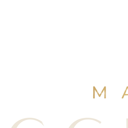
4,9
/ 5
+250 avis Google
·
Réserver maintenant
Voir nos avis