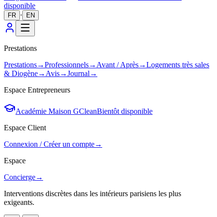
disponible
·
FR
EN
Prestations
Prestations
→
Professionnels
→
Avant / Après
→
Logements très sales
& Diogène
→
Avis
→
Journal
→
Espace Entrepreneurs
Académie Maison GClean
Bientôt disponible
Espace Client
Connexion / Créer un compte
→
Espace
Concierge
→
Interventions discrètes dans les intérieurs parisiens les plus
exigeants.