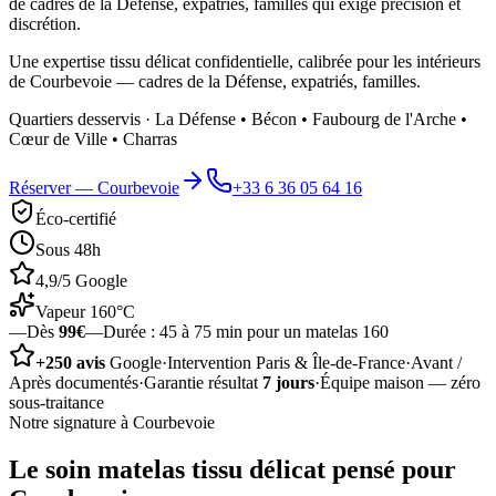
de cadres de la Défense, expatriés, familles qui exige précision et
discrétion.
Une expertise tissu délicat confidentielle, calibrée pour les intérieurs
de Courbevoie — cadres de la Défense, expatriés, familles.
Quartiers desservis ·
La Défense • Bécon • Faubourg de l'Arche •
Cœur de Ville • Charras
Réserver —
Courbevoie
+33 6 36 05 64 16
Éco-certifié
Sous 48h
4,9/5 Google
Vapeur 160°C
—
Dès
99€
—
Durée :
45 à 75 min pour un matelas 160
+250 avis
Google
·
Intervention Paris & Île-de-France
·
Avant /
Après documentés
·
Garantie résultat
7 jours
·
Équipe maison — zéro
sous-traitance
Notre signature à
Courbevoie
Le soin
matelas tissu délicat
pensé pour