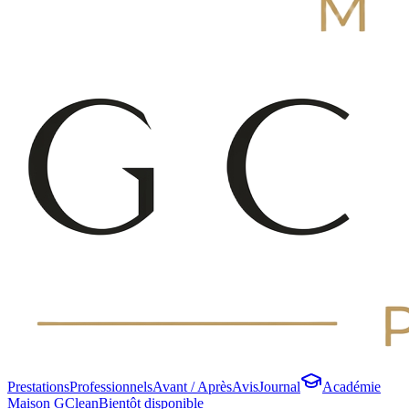
Prestations
Professionnels
Avant / Après
Avis
Journal
Académie
Maison GClean
Bientôt disponible