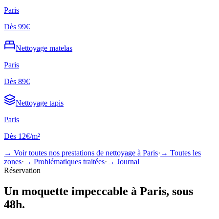
Paris
Dès
99€
Nettoyage
matelas
Paris
Dès
89€
Nettoyage
tapis
Paris
Dès
12€/m²
→ Voir toutes nos prestations de nettoyage à
Paris
·
→ Toutes les
zones
·
→ Problématiques traitées
·
→ Journal
Réservation
Un
moquette
impeccable à
Paris
, sous
48h.