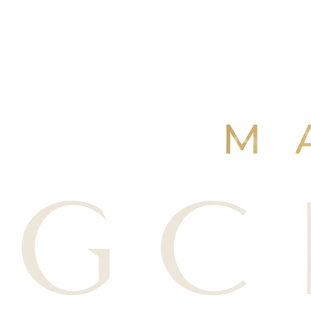
4,9
/ 5
+250 avis Google
·
Réserver maintenant
Voir nos avis