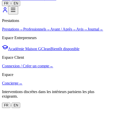
·
FR
EN
Prestations
Prestations
→
Professionnels
→
Avant / Après
→
Avis
→
Journal
→
Espace Entrepreneurs
Académie Maison GClean
Bientôt disponible
Espace Client
Connexion / Créer un compte
→
Espace
Concierge
→
Interventions discrètes dans les intérieurs parisiens les plus
exigeants.
·
FR
EN