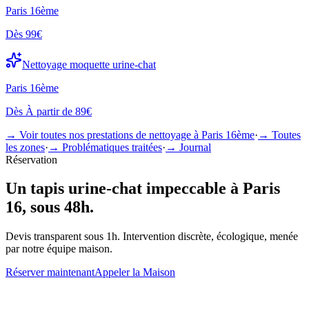
Paris 16ème
Dès
99€
Nettoyage
moquette urine-chat
Paris 16ème
Dès
À partir de 89€
→ Voir toutes nos prestations de nettoyage à
Paris 16ème
·
→ Toutes
les zones
·
→ Problématiques traitées
·
→ Journal
Réservation
Un
tapis urine-chat
impeccable à
Paris
16
, sous 48h.
Devis transparent sous 1h. Intervention discrète, écologique, menée
par notre équipe maison.
Réserver maintenant
Appeler la Maison