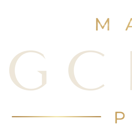
+250 avis Google
·
Réserver maintenant
Voir nos avis