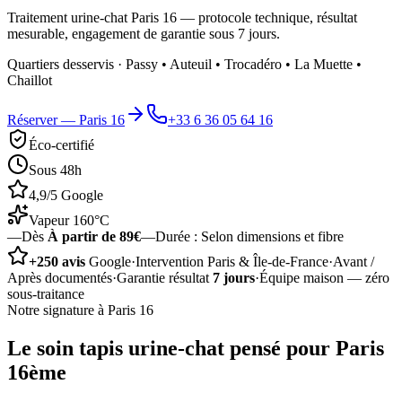
Traitement urine-chat Paris 16 — protocole technique, résultat
mesurable, engagement de garantie sous 7 jours.
Quartiers desservis ·
Passy • Auteuil • Trocadéro • La Muette •
Chaillot
Réserver —
Paris 16
+33 6 36 05 64 16
Éco-certifié
Sous 48h
4,9/5 Google
Vapeur 160°C
—
Dès
À partir de 89€
—
Durée :
Selon dimensions et fibre
+250 avis
Google
·
Intervention Paris & Île-de-France
·
Avant /
Après documentés
·
Garantie résultat
7 jours
·
Équipe maison — zéro
sous-traitance
Notre signature à
Paris 16
Le soin
tapis urine-chat
pensé pour
Paris
16ème