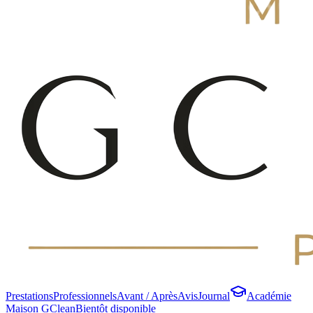
Prestations
Professionnels
Avant / Après
Avis
Journal
Académie
Maison GClean
Bientôt disponible