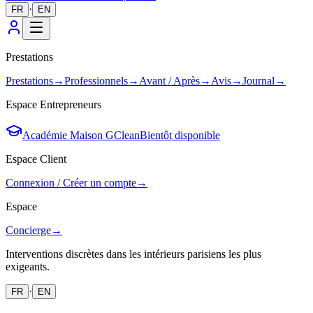
·
FR
EN
Prestations
Prestations
→
Professionnels
→
Avant / Après
→
Avis
→
Journal
→
Espace Entrepreneurs
Académie Maison GClean
Bientôt disponible
Espace Client
Connexion / Créer un compte
→
Espace
Concierge
→
Interventions discrètes dans les intérieurs parisiens les plus
exigeants.
·
FR
EN