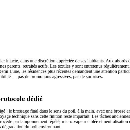
r intacte, dans une discrétion appréciée de ses habitants. Aux abords de
eunes parents, retraités actifs. Les textiles y sont entretenus régulièremen
Demi-Lune, les résidences plus récentes demandent une attention particu
onibilité — pas de promotions agressives, pas de surprises.
rotocole dédié
igé : le brossage final dans le sens du poil, à la main, avec une brosse e
oyage technique sans cette finition reste imparfait. Les tâches ancienn
 procède par tamponnement répété, micro-vapeur ciblée et neutralisation
ns dégradation du poil environnant.