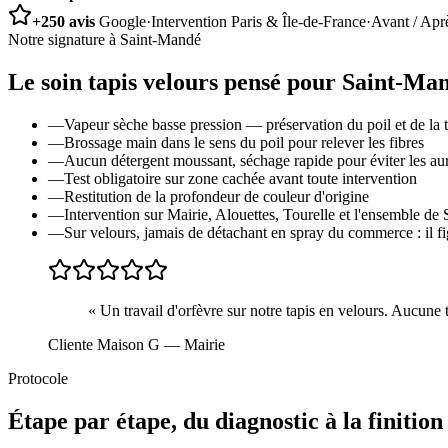
+250 avis
Google
·
Intervention Paris & Île-de-France
·
Avant / Apr
Notre signature à
Saint-Mandé
Le soin
tapis velours
pensé pour
Saint-Ma
—
Vapeur sèche basse pression — préservation du poil et de la t
—
Brossage main dans le sens du poil pour relever les fibres
—
Aucun détergent moussant, séchage rapide pour éviter les au
—
Test obligatoire sur zone cachée avant toute intervention
—
Restitution de la profondeur de couleur d'origine
—
Intervention sur Mairie, Alouettes, Tourelle et l'ensemble d
—
Sur velours, jamais de détachant en spray du commerce : il fige
«
Un travail d'orfèvre sur notre tapis en velours. Aucune 
Cliente Maison G
— Mairie
Protocole
Étape par étape, du diagnostic à la finition