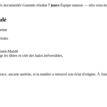
ès documentés
·
Garantie résultat
7 jours
·
Équipe maison — zéro sous-tra
ndé
einte
réoles
e Saint-Mandé
 les fibres et crée des halos irréversibles.
trace, aucune auréole, et la matière a retrouvé son éclat d'origine. À S