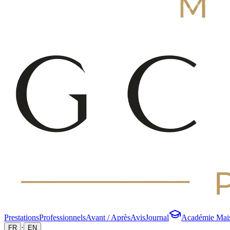
Prestations
Professionnels
Avant / Après
Avis
Journal
Académie Mai
·
FR
EN