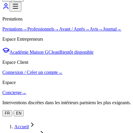
Prestations
Prestations
→
Professionnels
→
Avant / Après
→
Avis
→
Journal
→
Espace Entrepreneurs
Académie Maison GClean
Bientôt disponible
Espace Client
Connexion / Créer un compte
→
Espace
Concierge
→
Interventions discrètes dans les intérieurs parisiens les plus exigeants.
·
FR
EN
Accueil