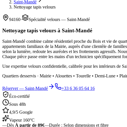
Saint-Mandé
Nettoyage tapis velours
94160
·
Spécialité velours — Saint-Mandé
Nettoyage tapis velours à Saint-Mandé
Saint-Mandé combine calme résidentiel proche du Bois et vie de quarti
appartements familiaux de la Mairie, auprès d'une clientèle de familles, 
selon la lumière, redoute les auréoles et les frottements agressifs. Nou
Chaque pièce passe entre les mains d'un technicien spécifiquement formé
Une expertise velours confidentielle, calibrée pour les intérieurs de Sa
Quartiers desservis ·
Mairie • Alouettes • Tourelle • Demi-Lune • Plai
Réserver —
Saint-Mandé
+33 6 36 05 64 16
Éco-certifié
Sous 48h
4,9/5 Google
Vapeur 160°C
—
Dès
À partir de 89€
—
Durée :
Selon dimensions et fibre