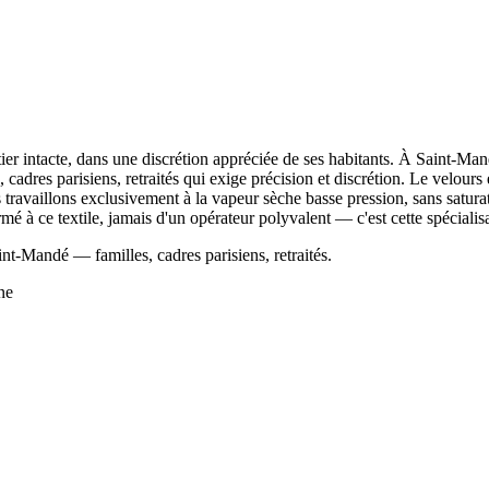
er intacte, dans une discrétion appréciée de ses habitants. À Saint-Ma
cadres parisiens, retraités qui exige précision et discrétion. Le velours 
s travaillons exclusivement à la vapeur sèche basse pression, sans saturat
 à ce textile, jamais d'un opérateur polyvalent — c'est cette spécialisat
int-Mandé — familles, cadres parisiens, retraités.
ne