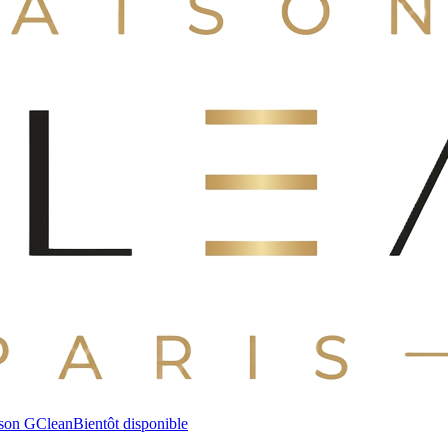
son GClean
Bientôt disponible