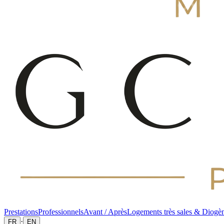
Prestations
Professionnels
Avant / Après
Logements très sales & Diogè
·
FR
EN