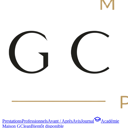
Prestations
Professionnels
Avant / Après
Avis
Journal
Académie
Maison GClean
Bientôt disponible