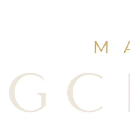
4,9
/ 5
+250 avis Google
·
Réserver maintenant
Voir nos avis