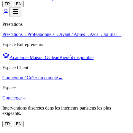
·
FR
EN
Prestations
Prestations
→
Professionnels
→
Avant / Après
→
Avis
→
Journal
→
Espace Entrepreneurs
Académie Maison GClean
Bientôt disponible
Espace Client
Connexion / Créer un compte
→
Espace
Concierge
→
Interventions discrètes dans les intérieurs parisiens les plus
exigeants.
·
FR
EN