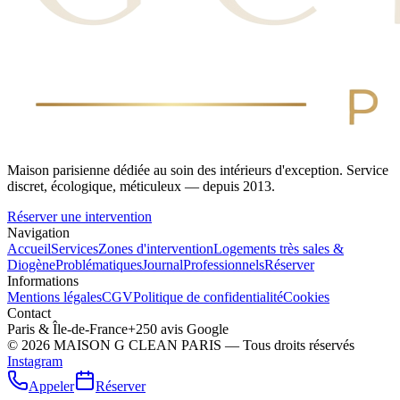
Maison parisienne dédiée au soin des intérieurs d'exception. Service
discret, écologique, méticuleux — depuis 2013.
Réserver une intervention
Navigation
Accueil
Services
Zones d'intervention
Logements très sales &
Diogène
Problématiques
Journal
Professionnels
Réserver
Informations
Mentions légales
CGV
Politique de confidentialité
Cookies
Contact
Paris & Île-de-France
+250 avis Google
©
2026
MAISON G CLEAN PARIS — Tous droits réservés
Instagram
Appeler
Réserver