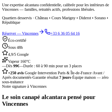
Une expertise alcantara confidentielle, calibrée pour les intérieurs de
Vincennes — familles, retraités actifs, professions libérales.
Quartiers desservis ·
Château • Cours Marigny • Diderot • Sorano •
République
Réserver —
Vincennes
+33 6 36 05 64 16
Éco-certifié
Sous 48h
4,9/5 Google
Vapeur 160°C
—
Dès
99€
—
Durée :
60 à 90 min pour un 3 places
+250 avis
Google
·
Intervention Paris & Île-de-France
·
Avant /
Après documentés
·
Garantie résultat
7 jours
·
Équipe maison — zéro
sous-traitance
Notre signature à
Vincennes
Le soin
canapé alcantara
pensé pour
Vincennes