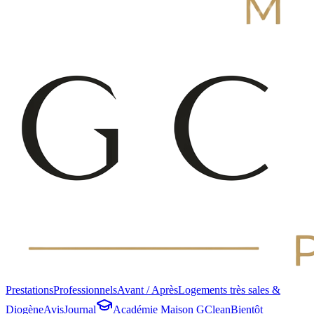
Prestations
Professionnels
Avant / Après
Logements très sales &
Diogène
Avis
Journal
Académie Maison GClean
Bientôt