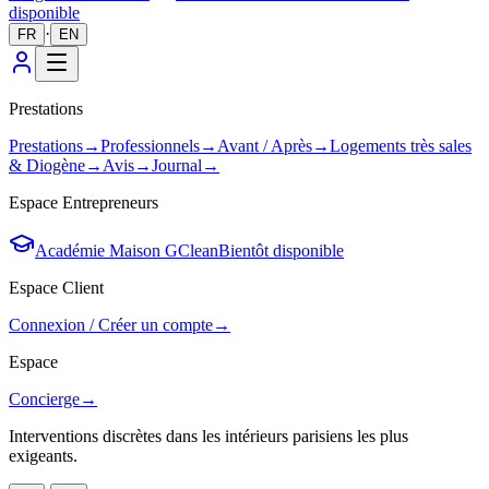
disponible
·
FR
EN
Prestations
Prestations
→
Professionnels
→
Avant / Après
→
Logements très sales
& Diogène
→
Avis
→
Journal
→
Espace Entrepreneurs
Académie Maison GClean
Bientôt disponible
Espace Client
Connexion / Créer un compte
→
Espace
Concierge
→
Interventions discrètes dans les intérieurs parisiens les plus
exigeants.