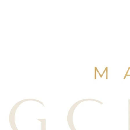
4,9
/ 5
+250 avis Google
·
Réserver maintenant
Voir nos avis