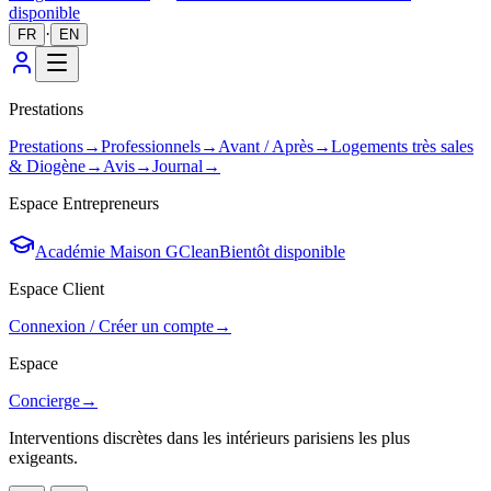
disponible
·
FR
EN
Prestations
Prestations
→
Professionnels
→
Avant / Après
→
Logements très sales
& Diogène
→
Avis
→
Journal
→
Espace Entrepreneurs
Académie Maison GClean
Bientôt disponible
Espace Client
Connexion / Créer un compte
→
Espace
Concierge
→
Interventions discrètes dans les intérieurs parisiens les plus
exigeants.