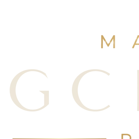
+250 avis Google
·
Réserver maintenant
Voir nos avis