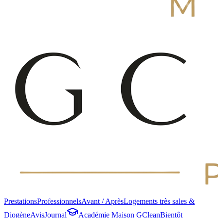
Prestations
Professionnels
Avant / Après
Logements très sales &
Diogène
Avis
Journal
Académie Maison GClean
Bientôt