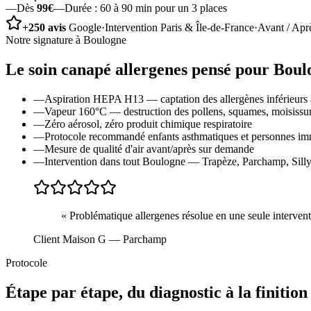
—
Dès
99€
—
Durée :
60 à 90 min pour un 3 places
+250 avis
Google
·
Intervention Paris & Île-de-France
·
Avant / Apr
Notre signature à
Boulogne
Le soin
canapé allergenes
pensé pour
Boul
—
Aspiration HEPA H13 — captation des allergènes inférieurs 
—
Vapeur 160°C — destruction des pollens, squames, moisissu
—
Zéro aérosol, zéro produit chimique respiratoire
—
Protocole recommandé enfants asthmatiques et personnes 
—
Mesure de qualité d'air avant/après sur demande
—
Intervention dans tout Boulogne — Trapèze, Parchamp, Silly-
«
Problématique allergenes résolue en une seule interventi
Client Maison G
— Parchamp
Protocole
Étape par étape, du diagnostic à la finition