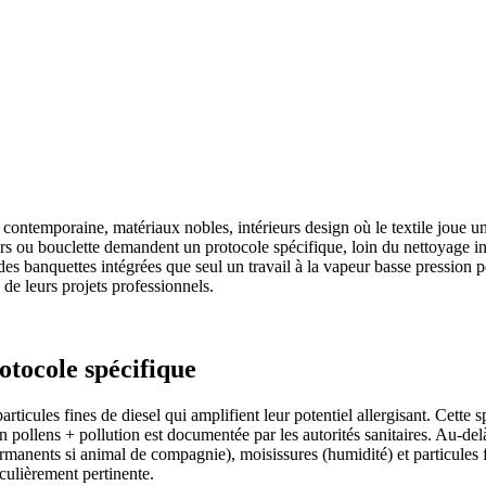
 contemporaine, matériaux nobles, intérieurs design où le textile joue u
ours ou bouclette demandent un protocole spécifique, loin du nettoyage 
s banquettes intégrées que seul un travail à la vapeur basse pression pe
 de leurs projets professionnels.
otocole spécifique
rticules fines de diesel qui amplifient leur potentiel allergisant. Cette 
 pollens + pollution est documentée par les autorités sanitaires. Au-delà 
ermanents si animal de compagnie), moisissures (humidité) et particules 
iculièrement pertinente.