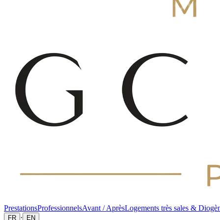
Prestations
Professionnels
Avant / Après
Logements très sales & Diogè
·
FR
EN