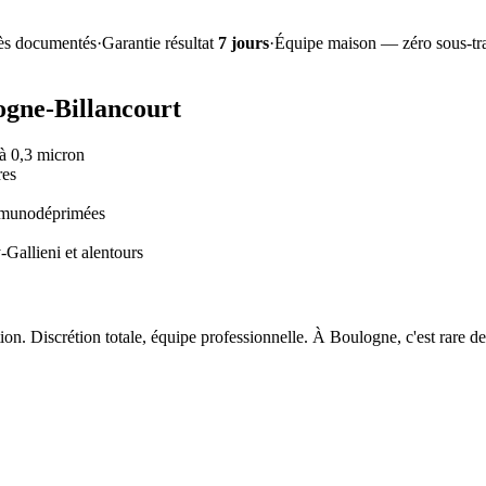
ès documentés
·
Garantie résultat
7 jours
·
Équipe maison — zéro sous-tra
ogne-Billancourt
à 0,3 micron
res
immunodéprimées
Gallieni et alentours
on. Discrétion totale, équipe professionnelle. À Boulogne, c'est rare de