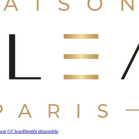
son GClean
Bientôt disponible