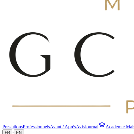
Prestations
Professionnels
Avant / Après
Avis
Journal
Académie Mai
·
FR
EN