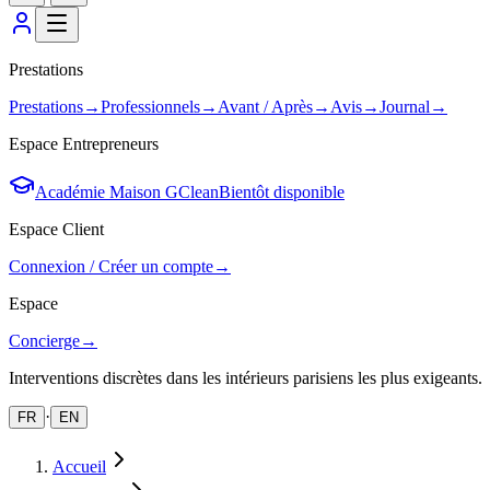
Prestations
Prestations
→
Professionnels
→
Avant / Après
→
Avis
→
Journal
→
Espace Entrepreneurs
Académie Maison GClean
Bientôt disponible
Espace Client
Connexion / Créer un compte
→
Espace
Concierge
→
Interventions discrètes dans les intérieurs parisiens les plus exigeants.
·
FR
EN
Accueil