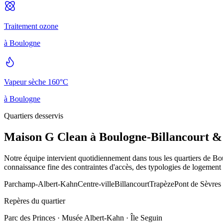
Traitement ozone
à
Boulogne
Vapeur sèche 160°C
à
Boulogne
Quartiers desservis
Maison G Clean à
Boulogne-Billancourt
& 
Notre équipe intervient quotidiennement dans tous les quartiers de
Bou
connaissance fine des contraintes d'accès, des typologies de logement e
Parchamp-Albert-Kahn
Centre-ville
Billancourt
Trapèze
Pont de Sèvres
Repères du quartier
Parc des Princes · Musée Albert-Kahn · Île Seguin