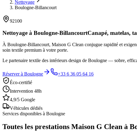
Nettoyage
Boulogne-Billancourt
92100
Nettoyage à
Boulogne-Billancourt
Canapé, matelas, ta
À Boulogne-Billancourt, Maison G Clean conjugue rapidité et exigence 
soin textile premium à votre porte.
Le partenaire textile des intérieurs design de Boulogne — sobre, effic
Réserver à
Boulogne
+33 6 36 05 64 16
Éco-certifié
Intervention 48h
4,9/5 Google
Véhicules dédiés
Services disponibles à
Boulogne
Toutes les prestations Maison G Clean à
Bo