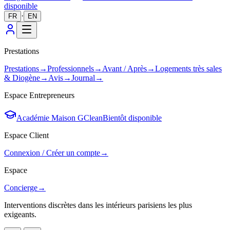
disponible
·
FR
EN
Prestations
Prestations
→
Professionnels
→
Avant / Après
→
Logements très sales
& Diogène
→
Avis
→
Journal
→
Espace Entrepreneurs
Académie Maison GClean
Bientôt disponible
Espace Client
Connexion / Créer un compte
→
Espace
Concierge
→
Interventions discrètes dans les intérieurs parisiens les plus
exigeants.