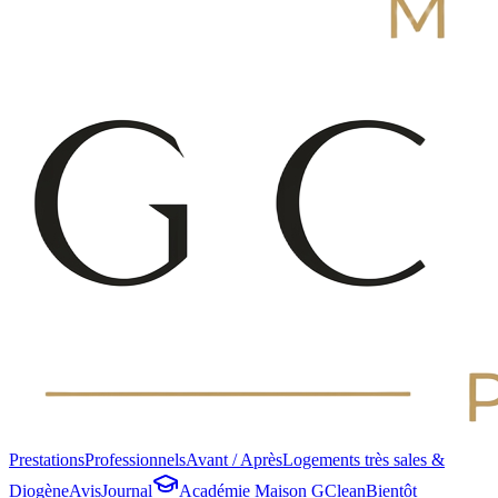
Prestations
Professionnels
Avant / Après
Logements très sales &
Diogène
Avis
Journal
Académie Maison GClean
Bientôt