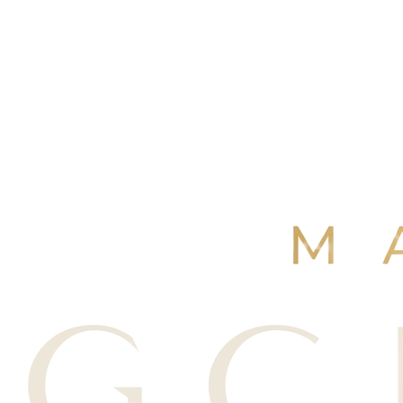
4,9
/ 5
+250 avis Google
·
Réserver maintenant
Voir nos avis