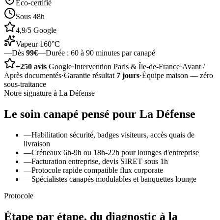
Éco-certifié
Sous 48h
4,9/5 Google
Vapeur 160°C
—
Dès
99€
—
Durée :
60 à 90 minutes par canapé
+250 avis
Google
·
Intervention Paris & Île-de-France
·
Avant /
Après documentés
·
Garantie résultat
7 jours
·
Équipe maison — zéro
sous-traitance
Notre signature à
La Défense
Le soin
canapé
pensé pour
La Défense
—
Habilitation sécurité, badges visiteurs, accès quais de
livraison
—
Créneaux 6h-9h ou 18h-22h pour lounges d'entreprise
—
Facturation entreprise, devis SIRET sous 1h
—
Protocole rapide compatible flux corporate
—
Spécialistes canapés modulables et banquettes lounge
Protocole
Étape par étape, du diagnostic à la