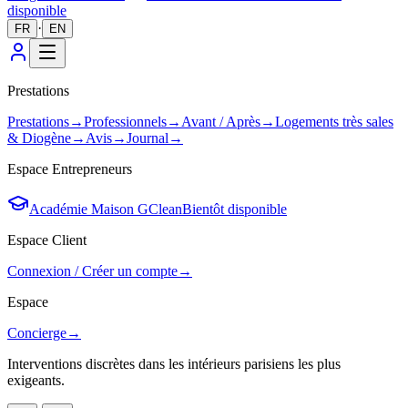
disponible
·
FR
EN
Prestations
Prestations
→
Professionnels
→
Avant / Après
→
Logements très sales
& Diogène
→
Avis
→
Journal
→
Espace Entrepreneurs
Académie Maison GClean
Bientôt disponible
Espace Client
Connexion / Créer un compte
→
Espace
Concierge
→
Interventions discrètes dans les intérieurs parisiens les plus
exigeants.