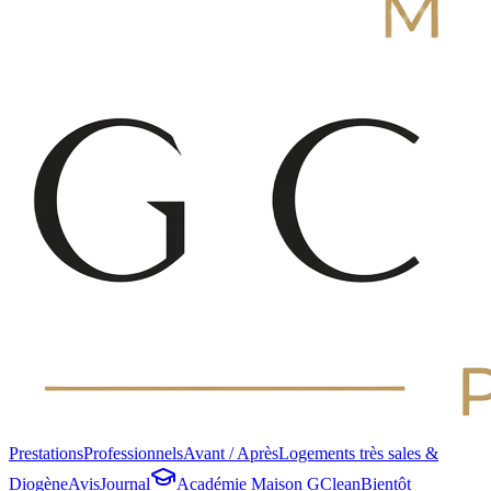
Prestations
Professionnels
Avant / Après
Logements très sales &
Diogène
Avis
Journal
Académie Maison GClean
Bientôt