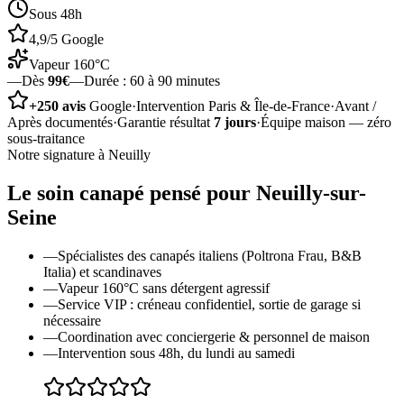
Sous 48h
4,9/5 Google
Vapeur 160°C
—
Dès
99€
—
Durée :
60 à 90 minutes
+250 avis
Google
·
Intervention Paris & Île-de-France
·
Avant /
Après documentés
·
Garantie résultat
7 jours
·
Équipe maison — zéro
sous-traitance
Notre signature à
Neuilly
Le soin
canapé
pensé pour
Neuilly-sur-
Seine
—
Spécialistes des canapés italiens (Poltrona Frau, B&B
Italia) et scandinaves
—
Vapeur 160°C sans détergent agressif
—
Service VIP : créneau confidentiel, sortie de garage si
nécessaire
—
Coordination avec conciergerie & personnel de maison
—
Intervention sous 48h, du lundi au samedi