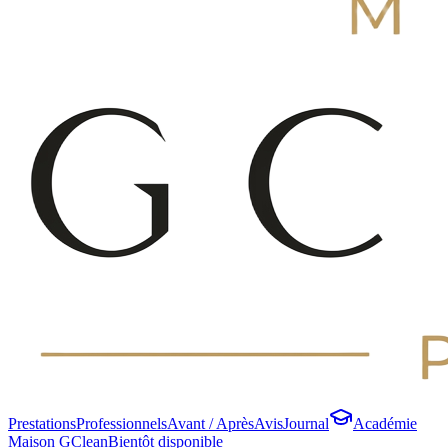
Prestations
Professionnels
Avant / Après
Avis
Journal
Académie
Maison GClean
Bientôt disponible