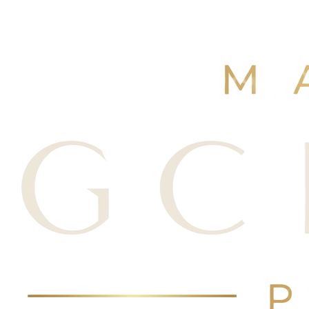
+250 avis Google
·
Réserver maintenant
Voir nos avis