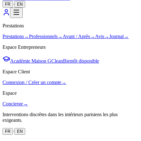
·
FR
EN
Prestations
Prestations
→
Professionnels
→
Avant / Après
→
Avis
→
Journal
→
Espace Entrepreneurs
Académie Maison GClean
Bientôt disponible
Espace Client
Connexion / Créer un compte
→
Espace
Concierge
→
Interventions discrètes dans les intérieurs parisiens les plus
exigeants.
·
FR
EN