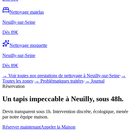
Nettoyage
matelas
Neuilly-sur-Seine
Dès
89€
Nettoyage
moquette
Neuilly-sur-Seine
Dès
89€
→ Voir toutes nos prestations de nettoyage à
Neuilly-sur-Seine
·
→
Toutes les zones
·
→ Problématiques traitées
·
→ Journal
Réservation
Un
tapis
impeccable à
Neuilly
, sous 48h.
Devis transparent sous 1h. Intervention discrète, écologique, menée
par notre équipe maison.
Réserver maintenant
Appeler la Maison