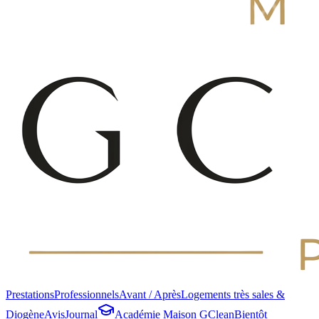
Prestations
Professionnels
Avant / Après
Logements très sales &
Diogène
Avis
Journal
Académie Maison GClean
Bientôt