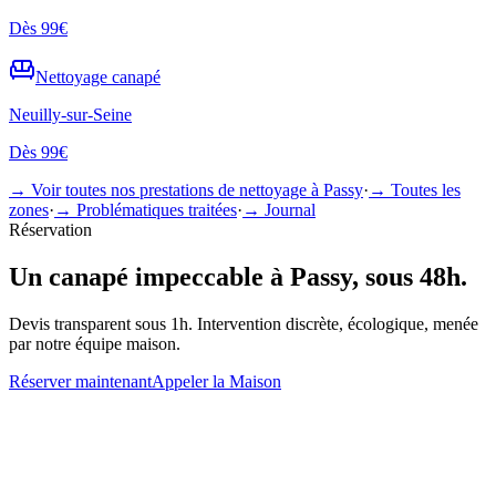
Dès
99€
Nettoyage
canapé
Neuilly-sur-Seine
Dès
99€
→ Voir toutes nos prestations de nettoyage à
Passy
·
→ Toutes les
zones
·
→ Problématiques traitées
·
→ Journal
Réservation
Un
canapé
impeccable à
Passy
, sous 48h.
Devis transparent sous 1h. Intervention discrète, écologique, menée
par notre équipe maison.
Réserver maintenant
Appeler la Maison