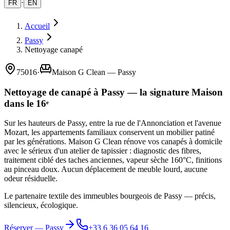
·
FR
EN
Accueil
Passy
Nettoyage canapé
75016
·
Maison G Clean — Passy
Nettoyage de canapé à Passy — la signature Maison
dans le 16ᵉ
Sur les hauteurs de Passy, entre la rue de l'Annonciation et l'avenue
Mozart, les appartements familiaux conservent un mobilier patiné
par les générations. Maison G Clean rénove vos canapés à domicile
avec le sérieux d'un atelier de tapissier : diagnostic des fibres,
traitement ciblé des taches anciennes, vapeur sèche 160°C, finitions
au pinceau doux. Aucun déplacement de meuble lourd, aucune
odeur résiduelle.
Le partenaire textile des immeubles bourgeois de Passy — précis,
silencieux, écologique.
Réserver —
Passy
+33 6 36 05 64 16