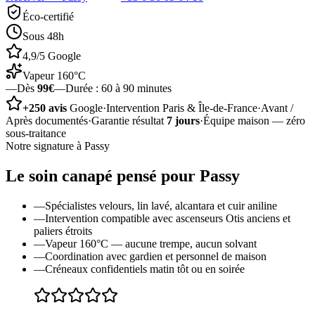
Éco-certifié
Sous 48h
4,9/5 Google
Vapeur 160°C
—
Dès
99€
—
Durée :
60 à 90 minutes
+250 avis
Google
·
Intervention Paris & Île-de-France
·
Avant /
Après documentés
·
Garantie résultat
7 jours
·
Équipe maison — zéro
sous-traitance
Notre signature à
Passy
Le soin
canapé
pensé pour
Passy
—
Spécialistes velours, lin lavé, alcantara et cuir aniline
—
Intervention compatible avec ascenseurs Otis anciens et
paliers étroits
—
Vapeur 160°C — aucune trempe, aucun solvant
—
Coordination avec gardien et personnel de maison
—
Créneaux confidentiels matin tôt ou en soirée