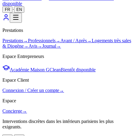
disponible
·
FR
EN
Prestations
Prestations
→
Professionnels
→
Avant / Après
→
Logements très sales
& Diogène
→
Avis
→
Journal
→
Espace Entrepreneurs
Académie Maison GClean
Bientôt disponible
Espace Client
Connexion / Créer un compte
→
Espace
Concierge
→
Interventions discrètes dans les intérieurs parisiens les plus
exigeants.