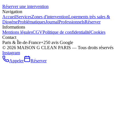
Réserver une intervention
Navigation
Accueil
Services
Zones d'intervention
Logements très sales &
Diogène
Problématiques
Journal
Professionnels
Réserver
Informations
Mentions légales
CGV
Politique de confidentialité
Cookies
Contact
Paris & Île-de-France
+250 avis Google
©
2026
MAISON G CLEAN PARIS — Tous droits réservés
Instagram
Appeler
Réserver