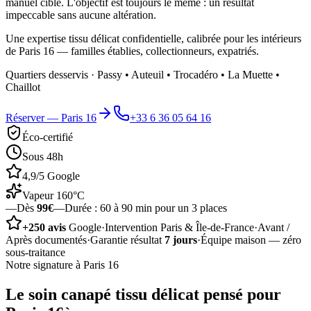
manuel ciblé. L'objectif est toujours le même : un résultat
impeccable sans aucune altération.
Une expertise tissu délicat confidentielle, calibrée pour les intérieurs
de Paris 16 — familles établies, collectionneurs, expatriés.
Quartiers desservis ·
Passy • Auteuil • Trocadéro • La Muette •
Chaillot
Réserver —
Paris 16
+33 6 36 05 64 16
Éco-certifié
Sous 48h
4,9/5 Google
Vapeur 160°C
—
Dès
99€
—
Durée :
60 à 90 min pour un 3 places
+250 avis
Google
·
Intervention Paris & Île-de-France
·
Avant /
Après documentés
·
Garantie résultat
7 jours
·
Équipe maison — zéro
sous-traitance
Notre signature à
Paris 16
Le soin
canapé tissu délicat
pensé pour