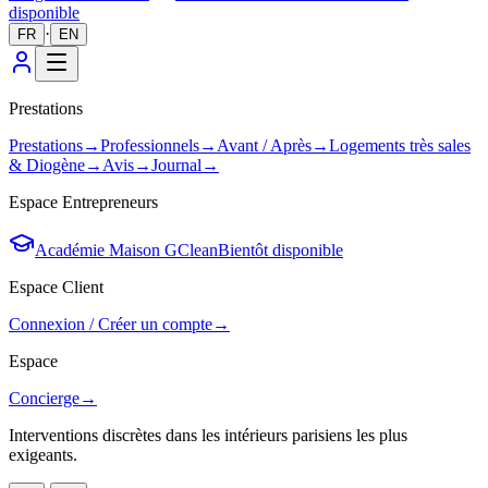
disponible
·
FR
EN
Prestations
Prestations
→
Professionnels
→
Avant / Après
→
Logements très sales
& Diogène
→
Avis
→
Journal
→
Espace Entrepreneurs
Académie Maison GClean
Bientôt disponible
Espace Client
Connexion / Créer un compte
→
Espace
Concierge
→
Interventions discrètes dans les intérieurs parisiens les plus
exigeants.