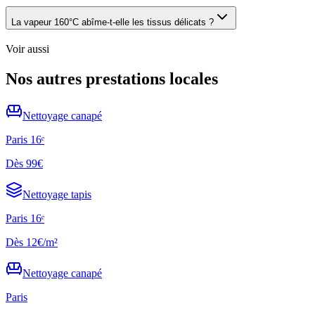
La vapeur 160°C abîme-t-elle les tissus délicats ?
Voir aussi
Nos autres prestations locales
Nettoyage
canapé
Paris 16ᵉ
Dès
99€
Nettoyage
tapis
Paris 16ᵉ
Dès
12€/m²
Nettoyage
canapé
Paris