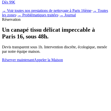
Dès
99€
→ Voir toutes nos prestations de nettoyage à
Paris 16ème
·
→ Toutes
les zones
·
→ Problématiques traitées
·
→ Journal
Réservation
Un
canapé tissu délicat
impeccable à
Paris 16
, sous 48h.
Devis transparent sous 1h. Intervention discrète, écologique, menée
par notre équipe maison.
Réserver maintenant
Appeler la Maison