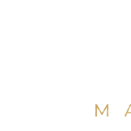
4,9
/ 5
+250 avis Google
·
Réserver maintenant
Voir nos avis