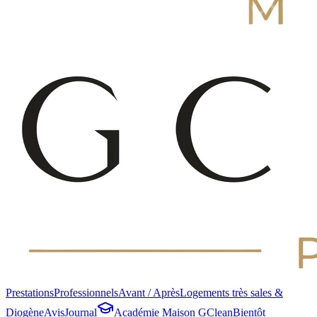
Prestations
Professionnels
Avant / Après
Logements très sales &
Diogène
Avis
Journal
Académie Maison GClean
Bientôt