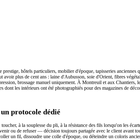
e prestige, hôtels particuliers, mobilier d'époque, tapisseries anciennes 
t avoir plus de cent ans : laine d'Aubusson, soie d'Orient, fibres végé
pression, brossage manuel uniquement. À Montreuil et aux Chantiers, les 
les dont les intérieurs ont été photographiés pour des magazines de déco
 un protocole dédié
u toucher, à la souplesse du pli, à la résistance des fils lorsqu'on les écar
tervenir ou de refuser — décision toujours partagée avec le client avant 
décoller un fil, dissoudre une colle d'époque, ou déteindre un coloris an