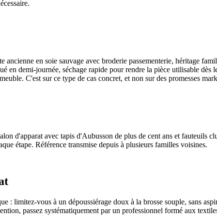
écessaire.
tte ancienne en soie sauvage avec broderie passementerie, héritage famil
iqué en demi-journée, séchage rapide pour rendre la pièce utilisable dè
euble. C'est sur ce type de cas concret, et non sur des promesses market
 salon d'apparat avec tapis d'Aubusson de plus de cent ans et fauteuils c
haque étape. Référence transmise depuis à plusieurs familles voisines.
at
e : limitez-vous à un dépoussiérage doux à la brosse souple, sans aspira
ervention, passez systématiquement par un professionnel formé aux textil