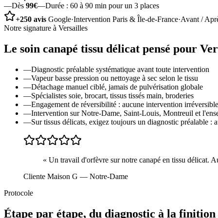
—
Dès
99€
—
Durée :
60 à 90 min pour un 3 places
+250 avis
Google
·
Intervention Paris & Île-de-France
·
Avant / Apr
Notre signature à
Versailles
Le soin
canapé tissu délicat
pensé pour
Ver
—
Diagnostic préalable systématique avant toute intervention
—
Vapeur basse pression ou nettoyage à sec selon le tissu
—
Détachage manuel ciblé, jamais de pulvérisation globale
—
Spécialistes soie, brocart, tissus tissés main, broderies
—
Engagement de réversibilité : aucune intervention irréversible
—
Intervention sur Notre-Dame, Saint-Louis, Montreuil et l'ens
—
Sur tissus délicats, exigez toujours un diagnostic préalable : 
«
Un travail d'orfèvre sur notre canapé en tissu délicat. A
Cliente Maison G
— Notre-Dame
Protocole
Étape par étape, du diagnostic à la finition