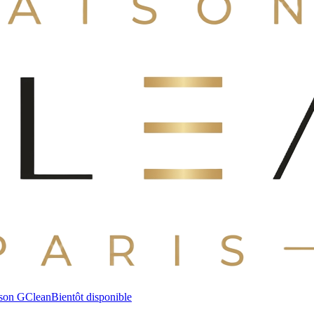
son GClean
Bientôt disponible