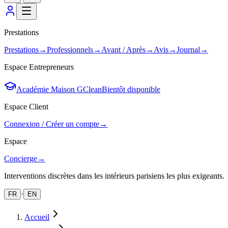
Prestations
Prestations
→
Professionnels
→
Avant / Après
→
Avis
→
Journal
→
Espace Entrepreneurs
Académie Maison GClean
Bientôt disponible
Espace Client
Connexion / Créer un compte
→
Espace
Concierge
→
Interventions discrètes dans les intérieurs parisiens les plus exigeants.
·
FR
EN
Accueil