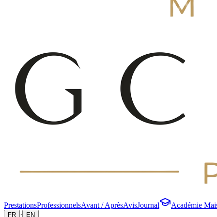
Prestations
Professionnels
Avant / Après
Avis
Journal
Académie Mai
·
FR
EN