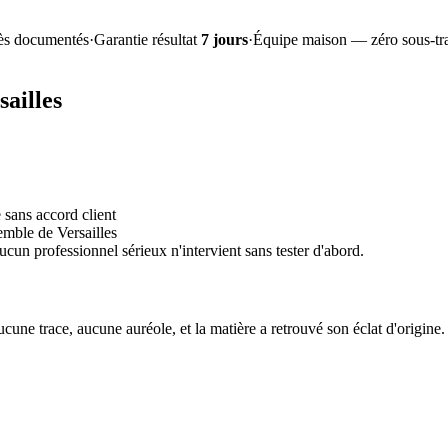
ès documentés
·
Garantie résultat
7 jours
·
Équipe maison — zéro sous-tra
sailles
 sans accord client
emble de Versailles
aucun professionnel sérieux n'intervient sans tester d'abord.
ucune trace, aucune auréole, et la matière a retrouvé son éclat d'origine