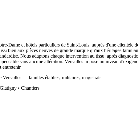
e-Dame et hôtels particuliers de Saint-Louis, auprès d'une clientèle de f
ussi bien aux pièces neuves de grande marque qu'aux héritages familiaux 
tandardisé. Nous adaptons chaque intervention au tissu, après diagnostic v
mpeccable sans aucune altération. Versailles impose un niveau d'exigence t
 entretenir.
e Versailles — familles établies, militaires, magistrats.
Glatigny • Chantiers