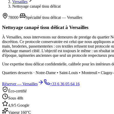
Versailles
Nettoyage canapé tissu délicat
78000
·
Spécialité tissu délicat — Versailles
Nettoyage canapé tissu délicat à Versailles
À Versailles, nous intervenons sur demeures de prestige du quartier Notr
discrétion. Ce protocole conservatoire est celui que nous appliquons a
main, broderies, passementeries : ces textiles refusent tout protocole s
détachage manuel ciblé. L'objectif est toujours le même : un résultat i
d'époque, tapisseries anciennes que seul un protocole respectueux peut
Une expertise tissu délicat confidentielle, calibrée pour les intérieurs d
Quartiers desservis ·
Notre-Dame • Saint-Louis • Montreuil • Clagny-
Réserver —
Versailles
+33 6 36 05 64 16
Éco-certifié
Sous 48h
4,9/5 Google
Vapeur 160°C