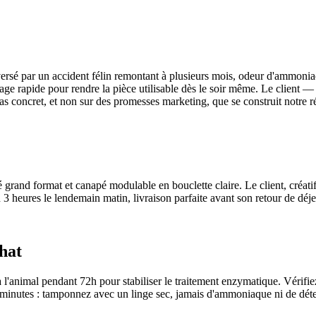
versé par un accident félin remontant à plusieurs mois, odeur d'ammoniac
age rapide pour rendre la pièce utilisable dès le soir même. Le client 
as concret, et non sur des promesses marketing, que se construit notre r
grand format et canapé modulable en bouclette claire. Le client, créati
n 3 heures le lendemain matin, livraison parfaite avant son retour de dé
hat
 à l'animal pendant 72h pour stabiliser le traitement enzymatique. Vér
 minutes : tamponnez avec un linge sec, jamais d'ammoniaque ni de déte