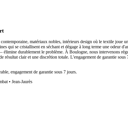
rt
ontemporaine, matériaux nobles, intérieurs design où le textile joue un r
otéines qui se cristallisent en séchant et dégage à long terme une odeur 
tif — élimine durablement le problème. À Boulogne, nous intervenons ré
ésultat clair et une discrétion totale. L'engagement de garantie sous 7
able, engagement de garantie sous 7 jours.
mbat • Jean-Jaurès