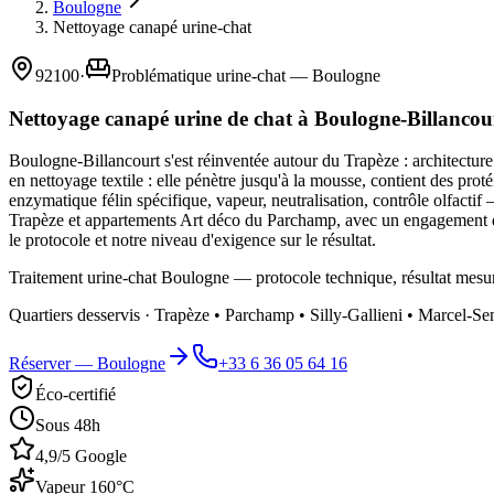
Boulogne
Nettoyage canapé urine-chat
92100
·
Problématique urine-chat — Boulogne
Nettoyage canapé urine de chat à Boulogne-Billancou
Boulogne-Billancourt s'est réinventée autour du Trapèze : architecture c
en nettoyage textile : elle pénètre jusqu'à la mousse, contient des pr
enzymatique félin spécifique, vapeur, neutralisation, contrôle olfac
Trapèze et appartements Art déco du Parchamp, avec un engagement de r
le protocole et notre niveau d'exigence sur le résultat.
Traitement urine-chat Boulogne — protocole technique, résultat mesur
Quartiers desservis ·
Trapèze • Parchamp • Silly-Gallieni • Marcel-Se
Réserver —
Boulogne
+33 6 36 05 64 16
Éco-certifié
Sous 48h
4,9/5 Google
Vapeur 160°C