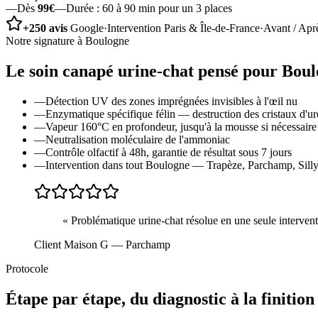
—
Dès
99€
—
Durée :
60 à 90 min pour un 3 places
+250 avis
Google
·
Intervention Paris & Île-de-France
·
Avant / Apr
Notre signature à
Boulogne
Le soin
canapé urine-chat
pensé pour
Boul
—
Détection UV des zones imprégnées invisibles à l'œil nu
—
Enzymatique spécifique félin — destruction des cristaux d'ur
—
Vapeur 160°C en profondeur, jusqu'à la mousse si nécessaire
—
Neutralisation moléculaire de l'ammoniac
—
Contrôle olfactif à 48h, garantie de résultat sous 7 jours
—
Intervention dans tout Boulogne — Trapèze, Parchamp, Silly-
«
Problématique urine-chat résolue en une seule interventi
Client Maison G
— Parchamp
Protocole
Étape par étape, du diagnostic à la finition