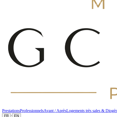
Prestations
Professionnels
Avant / Après
Logements très sales & Diogè
·
FR
EN