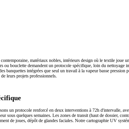
 contemporaine, matériaux nobles, intérieurs design où le textile joue u
ours ou bouclette demandent un protocole spécifique, loin du nettoyage 
s banquettes intégrées que seul un travail à la vapeur basse pression pe
 de leurs projets professionnels.
cifique
ons un protocole renforcé en deux interventions à 72h d'intervalle, ave
'odeur sous quelques semaines. Les zones de transit (haut de dossier, co
tement de joues, dépôt de glandes faciales. Notre cartographie UV systé