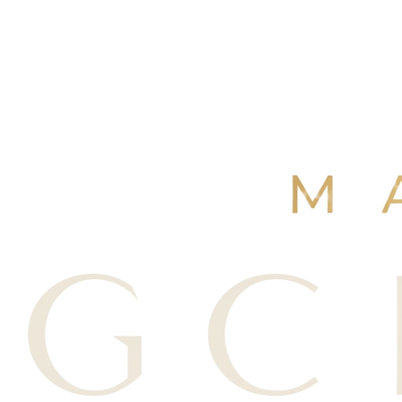
4,9
/ 5
+250 avis Google
·
Réserver maintenant
Voir nos avis