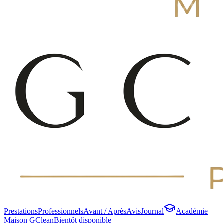
Prestations
Professionnels
Avant / Après
Avis
Journal
Académie
Maison GClean
Bientôt disponible