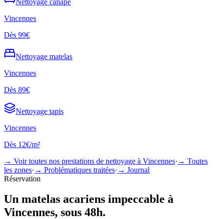
Nettoyage
canapé
Vincennes
Dès
99€
Nettoyage
matelas
Vincennes
Dès
89€
Nettoyage
tapis
Vincennes
Dès
12€/m²
→ Voir toutes nos prestations de nettoyage à
Vincennes
·
→ Toutes
les zones
·
→ Problématiques traitées
·
→ Journal
Réservation
Un
matelas acariens
impeccable à
Vincennes
, sous 48h.