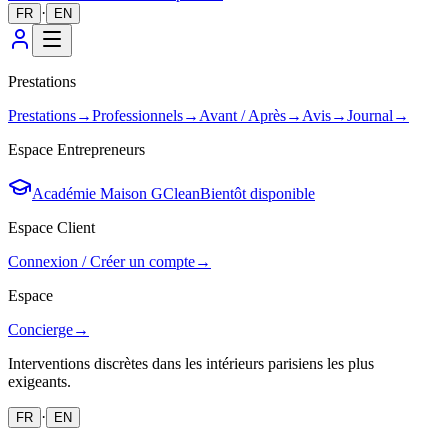
·
FR
EN
Prestations
Prestations
→
Professionnels
→
Avant / Après
→
Avis
→
Journal
→
Espace Entrepreneurs
Académie Maison GClean
Bientôt disponible
Espace Client
Connexion / Créer un compte
→
Espace
Concierge
→
Interventions discrètes dans les intérieurs parisiens les plus
exigeants.
·
FR
EN