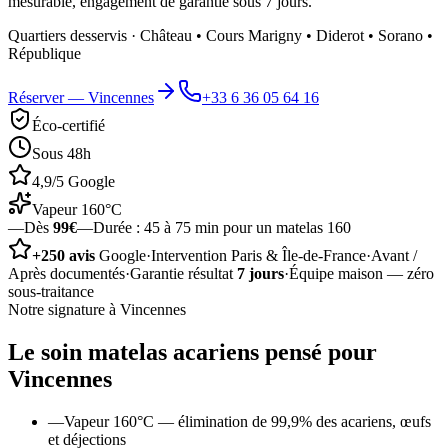
mesurable, engagement de garantie sous 7 jours.
Quartiers desservis ·
Château • Cours Marigny • Diderot • Sorano •
République
Réserver —
Vincennes
+33 6 36 05 64 16
Éco-certifié
Sous 48h
4,9/5 Google
Vapeur 160°C
—
Dès
99€
—
Durée :
45 à 75 min pour un matelas 160
+250 avis
Google
·
Intervention Paris & Île-de-France
·
Avant /
Après documentés
·
Garantie résultat
7 jours
·
Équipe maison — zéro
sous-traitance
Notre signature à
Vincennes
Le soin
matelas acariens
pensé pour
Vincennes
—
Vapeur 160°C — élimination de 99,9% des acariens, œufs
et déjections