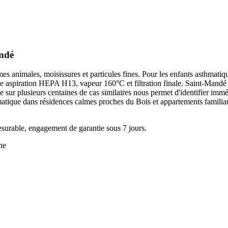
andé
uames animales, moisissures et particules fines. Pour les enfants asthm
mbine aspiration HEPA H13, vapeur 160°C et filtration finale. Saint-Mandé
sur plusieurs centaines de cas similaires nous permet d'identifier imméd
tique dans résidences calmes proches du Bois et appartements familiaux
surable, engagement de garantie sous 7 jours.
ne