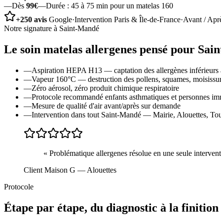
—
Dès
99€
—
Durée :
45 à 75 min pour un matelas 160
+250 avis
Google
·
Intervention Paris & Île-de-France
·
Avant / Apr
Notre signature à
Saint-Mandé
Le soin
matelas allergenes
pensé pour
Sai
—
Aspiration HEPA H13 — captation des allergènes inférieurs 
—
Vapeur 160°C — destruction des pollens, squames, moisissu
—
Zéro aérosol, zéro produit chimique respiratoire
—
Protocole recommandé enfants asthmatiques et personnes 
—
Mesure de qualité d'air avant/après sur demande
—
Intervention dans tout Saint-Mandé — Mairie, Alouettes, Tour
«
Problématique allergenes résolue en une seule interventi
Client Maison G
— Alouettes
Protocole
Étape par étape, du diagnostic à la finition