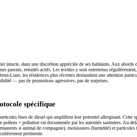
r intacte, dans une discrétion appréciée de ses habitants. Aux abords de
eunes parents, retraités actifs. Les textiles y sont entretenus régulièremen
Demi-Lune, les résidences plus récentes demandent une attention particu
onibilité — pas de promotions agressives, pas de surprises.
otocole spécifique
rticules fines de diesel qui amplifient leur potentiel allergisant. Cette 
 pollens + pollution est documentée par les autorités sanitaires. Au-delà 
ermanents si animal de compagnie), moisissures (humidité) et particules 
iculièrement pertinente.