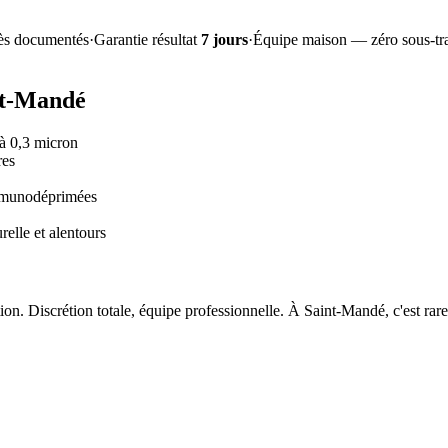
ès documentés
·
Garantie résultat
7 jours
·
Équipe maison — zéro sous-tra
nt-Mandé
à 0,3 micron
res
immunodéprimées
elle et alentours
on. Discrétion totale, équipe professionnelle. À Saint-Mandé, c'est rare