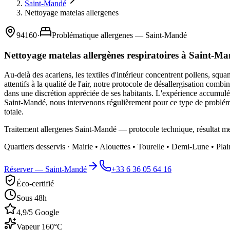
Saint-Mandé
Nettoyage matelas allergenes
94160
·
Problématique allergenes — Saint-Mandé
Nettoyage matelas allergènes respiratoires à Saint-M
Au-delà des acariens, les textiles d'intérieur concentrent pollens, sq
attentifs à la qualité de l'air, notre protocole de désallergisation co
dans une discrétion appréciée de ses habitants. L'expérience accumulée 
Saint-Mandé, nous intervenons régulièrement pour ce type de probléma
totale.
Traitement allergenes Saint-Mandé — protocole technique, résultat me
Quartiers desservis ·
Mairie • Alouettes • Tourelle • Demi-Lune • Plai
Réserver —
Saint-Mandé
+33 6 36 05 64 16
Éco-certifié
Sous 48h
4,9/5 Google
Vapeur 160°C