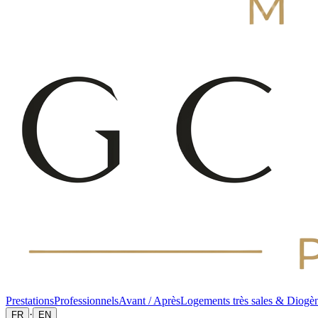
Prestations
Professionnels
Avant / Après
Logements très sales & Diogè
·
FR
EN