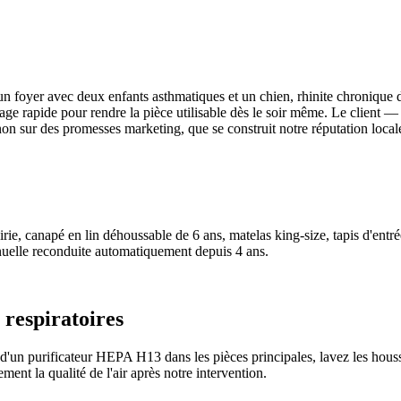
'un foyer avec deux enfants asthmatiques et un chien, rhinite chronique 
hage rapide pour rendre la pièce utilisable dès le soir même. Le clien
t non sur des promesses marketing, que se construit notre réputation loca
irie, canapé en lin déhoussable de 6 ans, matelas king-size, tapis d'ent
nnuelle reconduite automatiquement depuis 4 ans.
respiratoires
d'un purificateur HEPA H13 dans les pièces principales, lavez les houss
nt la qualité de l'air après notre intervention.