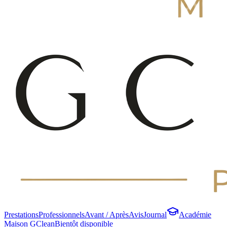
Prestations
Professionnels
Avant / Après
Avis
Journal
Académie
Maison GClean
Bientôt disponible