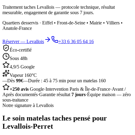
Traitement taches Levallois — protocole technique, résultat
mesurable, engagement de garantie sous 7 jours.
Quartiers desservis ·
Eiffel • Front-de-Seine • Mairie • Villiers •
Anatole-France
Réserver —
Levallois
+33 6 36 05 64 16
Éco-certifié
Sous 48h
4,9/5 Google
Vapeur 160°C
—
Dès
99€
—
Durée :
45 à 75 min pour un matelas 160
+250 avis
Google
·
Intervention Paris & Île-de-France
·
Avant /
Après documentés
·
Garantie résultat
7 jours
·
Équipe maison — zéro
sous-traitance
Notre signature à
Levallois
Le soin
matelas taches
pensé pour
Levallois-Perret