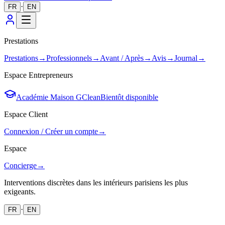
·
FR
EN
Prestations
Prestations
→
Professionnels
→
Avant / Après
→
Avis
→
Journal
→
Espace Entrepreneurs
Académie Maison GClean
Bientôt disponible
Espace Client
Connexion / Créer un compte
→
Espace
Concierge
→
Interventions discrètes dans les intérieurs parisiens les plus
exigeants.
·
FR
EN