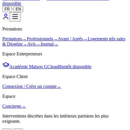
disponible
·
FR
EN
Prestations
Prestations
→
Professionnels
→
Avant / Après
→
Logements très sales
& Diogène
→
Avis
→
Journal
→
Espace Entrepreneurs
Académie Maison GClean
Bientôt disponible
Espace Client
Connexion / Créer un compte
→
Espace
Concierge
→
Interventions discrètes dans les intérieurs parisiens les plus
exigeants.