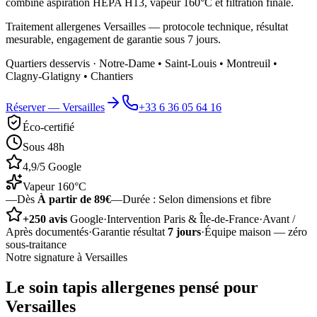
combine aspiration HEPA H13, vapeur 160°C et filtration finale.
Traitement allergenes Versailles — protocole technique, résultat
mesurable, engagement de garantie sous 7 jours.
Quartiers desservis ·
Notre-Dame • Saint-Louis • Montreuil •
Clagny-Glatigny • Chantiers
Réserver —
Versailles
+33 6 36 05 64 16
Éco-certifié
Sous 48h
4,9/5 Google
Vapeur 160°C
—
Dès
À partir de 89€
—
Durée :
Selon dimensions et fibre
+250 avis
Google
·
Intervention Paris & Île-de-France
·
Avant /
Après documentés
·
Garantie résultat
7 jours
·
Équipe maison — zéro
sous-traitance
Notre signature à
Versailles
Le soin
tapis allergenes
pensé pour
Versailles