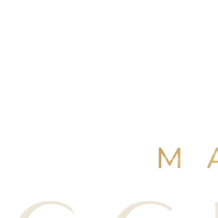
4,9
/ 5
+250 avis Google
·
Réserver maintenant
Voir nos avis