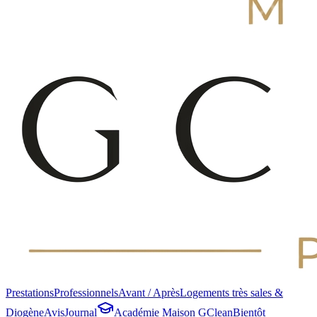
Prestations
Professionnels
Avant / Après
Logements très sales &
Diogène
Avis
Journal
Académie Maison GClean
Bientôt