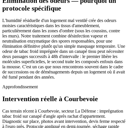
Élimination des odeurs — pourquoi un
protocole spécifique
L'humidité résiduelle d'un logement mal ventilé crée des odeurs
moisies caractéristiques dans les tissus d'ameublement,
particulièrement dans les zones d'ombre (sous les coussins, contre
les murs). Notre traitement combine désinfection vapeur et
neutralisation enzymatique des spores responsables, pour une
élimination définitive plutôt qu'un simple masquage temporaire. Une
odeur de tabac froid imprégnée dans un canapé tissu peut nécessiter
deux passages successifs à 48h d'intervalle : le premier libère les
molécules superficielles, le second traite les composés enfouis dans
la mousse. C'est un cas que nous rencontrons souvent dans le cadre
de successions ou de déménagements depuis un logement où il avait
été fumé pendant des années.
Approfondissement
Intervention réelle à Courbevoie
Cas terrain récent à Courbevoie, secteur La Défense : imprégnation
tabac froid sur canapé d'angle après rachat d'appartement.
Diagnostic sur place, photos avant intervention, devis ferme respecté
à l'euro près. Protocole appliqué en demi-journée, séchage rapide