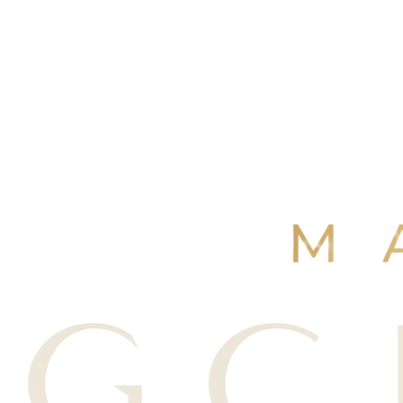
4,9
/ 5
+250 avis Google
·
Réserver maintenant
Voir nos avis