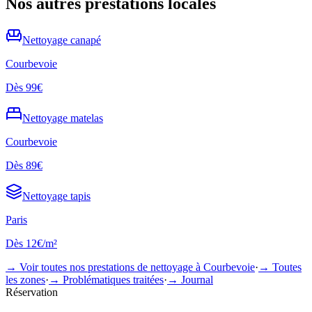
Nos autres prestations locales
Nettoyage
canapé
Courbevoie
Dès
99€
Nettoyage
matelas
Courbevoie
Dès
89€
Nettoyage
tapis
Paris
Dès
12€/m²
→ Voir toutes nos prestations de nettoyage à
Courbevoie
·
→ Toutes
les zones
·
→ Problématiques traitées
·
→ Journal
Réservation