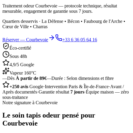
Traitement odeur Courbevoie — protocole technique, résultat
mesurable, engagement de garantie sous 7 jours.
Quartiers desservis ·
La Défense • Bécon • Faubourg de l'Arche •
Cœur de Ville • Charras
Réserver —
Courbevoie
+33 6 36 05 64 16
Éco-certifié
Sous 48h
4,9/5 Google
Vapeur 160°C
—
Dès
À partir de 89€
—
Durée :
Selon dimensions et fibre
+250 avis
Google
·
Intervention Paris & Île-de-France
·
Avant /
Après documentés
·
Garantie résultat
7 jours
·
Équipe maison — zéro
sous-traitance
Notre signature à
Courbevoie
Le soin
tapis odeur
pensé pour
Courbevoie