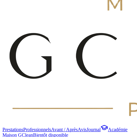
Prestations
Professionnels
Avant / Après
Avis
Journal
Académie
Maison GClean
Bientôt disponible