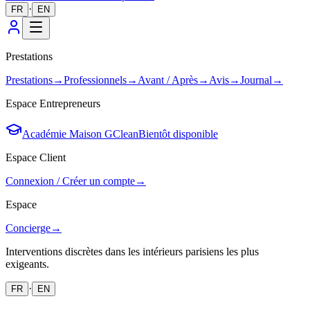
·
FR
EN
Prestations
Prestations
→
Professionnels
→
Avant / Après
→
Avis
→
Journal
→
Espace Entrepreneurs
Académie Maison GClean
Bientôt disponible
Espace Client
Connexion / Créer un compte
→
Espace
Concierge
→
Interventions discrètes dans les intérieurs parisiens les plus
exigeants.
·
FR
EN