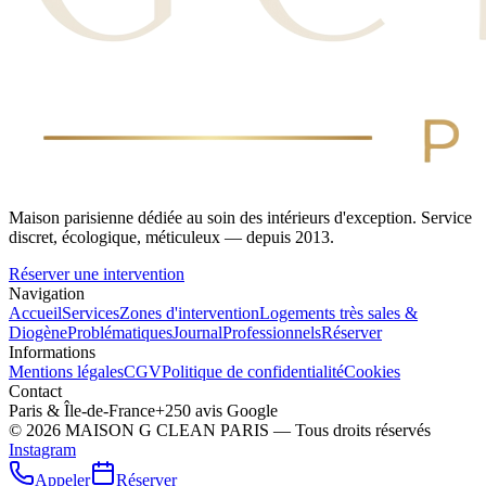
Maison parisienne dédiée au soin des intérieurs d'exception. Service
discret, écologique, méticuleux — depuis 2013.
Réserver une intervention
Navigation
Accueil
Services
Zones d'intervention
Logements très sales &
Diogène
Problématiques
Journal
Professionnels
Réserver
Informations
Mentions légales
CGV
Politique de confidentialité
Cookies
Contact
Paris & Île-de-France
+250 avis Google
©
2026
MAISON G CLEAN PARIS — Tous droits réservés
Instagram
Appeler
Réserver