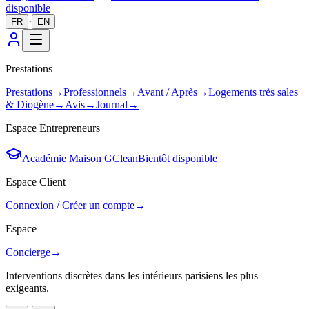
disponible
·
FR
EN
Prestations
Prestations
→
Professionnels
→
Avant / Après
→
Logements très sales
& Diogène
→
Avis
→
Journal
→
Espace Entrepreneurs
Académie Maison GClean
Bientôt disponible
Espace Client
Connexion / Créer un compte
→
Espace
Concierge
→
Interventions discrètes dans les intérieurs parisiens les plus
exigeants.