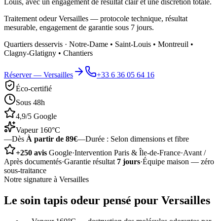
Louis, avec un engagement de résultat clair et une discrétion totale.
Traitement odeur Versailles — protocole technique, résultat
mesurable, engagement de garantie sous 7 jours.
Quartiers desservis ·
Notre-Dame • Saint-Louis • Montreuil •
Clagny-Glatigny • Chantiers
Réserver —
Versailles
+33 6 36 05 64 16
Éco-certifié
Sous 48h
4,9/5 Google
Vapeur 160°C
—
Dès
À partir de 89€
—
Durée :
Selon dimensions et fibre
+250 avis
Google
·
Intervention Paris & Île-de-France
·
Avant /
Après documentés
·
Garantie résultat
7 jours
·
Équipe maison — zéro
sous-traitance
Notre signature à
Versailles
Le soin
tapis odeur
pensé pour
Versailles