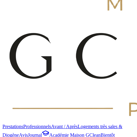
Prestations
Professionnels
Avant / Après
Logements très sales &
Diogène
Avis
Journal
Académie Maison GClean
Bientôt