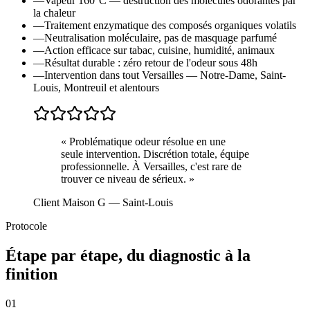
—
Vapeur 160°C — destruction des molécules odorantes par
la chaleur
—
Traitement enzymatique des composés organiques volatils
—
Neutralisation moléculaire, pas de masquage parfumé
—
Action efficace sur tabac, cuisine, humidité, animaux
—
Résultat durable : zéro retour de l'odeur sous 48h
—
Intervention dans tout Versailles — Notre-Dame, Saint-
Louis, Montreuil et alentours
«
Problématique odeur résolue en une
seule intervention. Discrétion totale, équipe
professionnelle. À Versailles, c'est rare de
trouver ce niveau de sérieux.
»
Client Maison G
— Saint-Louis
Protocole
Étape par étape, du diagnostic à la
finition
01