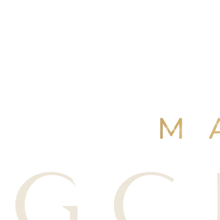
4,9
/ 5
+250 avis Google
·
Réserver maintenant
Voir nos avis