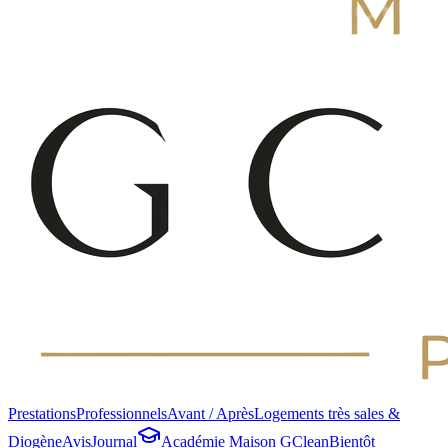
Prestations
Professionnels
Avant / Après
Logements très sales &
Diogène
Avis
Journal
Académie Maison GClean
Bientôt