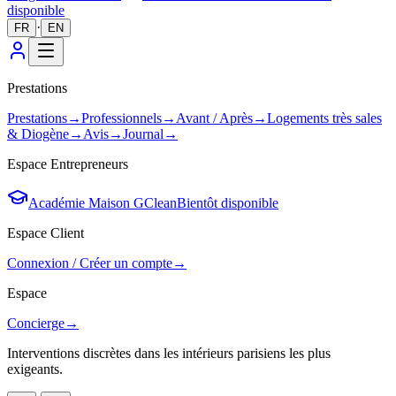
disponible
·
FR
EN
Prestations
Prestations
→
Professionnels
→
Avant / Après
→
Logements très sales
& Diogène
→
Avis
→
Journal
→
Espace Entrepreneurs
Académie Maison GClean
Bientôt disponible
Espace Client
Connexion / Créer un compte
→
Espace
Concierge
→
Interventions discrètes dans les intérieurs parisiens les plus
exigeants.