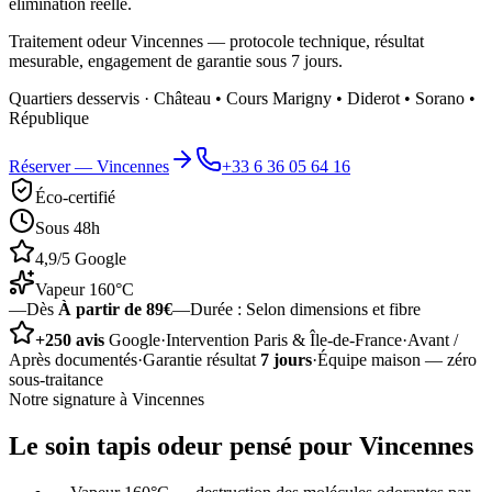
élimination réelle.
Traitement odeur Vincennes — protocole technique, résultat
mesurable, engagement de garantie sous 7 jours.
Quartiers desservis ·
Château • Cours Marigny • Diderot • Sorano •
République
Réserver —
Vincennes
+33 6 36 05 64 16
Éco-certifié
Sous 48h
4,9/5 Google
Vapeur 160°C
—
Dès
À partir de 89€
—
Durée :
Selon dimensions et fibre
+250 avis
Google
·
Intervention Paris & Île-de-France
·
Avant /
Après documentés
·
Garantie résultat
7 jours
·
Équipe maison — zéro
sous-traitance
Notre signature à
Vincennes
Le soin
tapis odeur
pensé pour
Vincennes