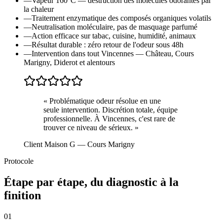
—
Vapeur 160°C — destruction des molécules odorantes par
la chaleur
—
Traitement enzymatique des composés organiques volatils
—
Neutralisation moléculaire, pas de masquage parfumé
—
Action efficace sur tabac, cuisine, humidité, animaux
—
Résultat durable : zéro retour de l'odeur sous 48h
—
Intervention dans tout Vincennes — Château, Cours
Marigny, Diderot et alentours
«
Problématique odeur résolue en une
seule intervention. Discrétion totale, équipe
professionnelle. À Vincennes, c'est rare de
trouver ce niveau de sérieux.
»
Client Maison G
— Cours Marigny
Protocole
Étape par étape, du diagnostic à la
finition
01