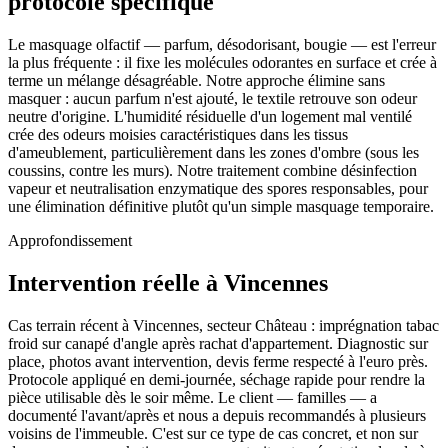
protocole spécifique
Le masquage olfactif — parfum, désodorisant, bougie — est l'erreur
la plus fréquente : il fixe les molécules odorantes en surface et crée à
terme un mélange désagréable. Notre approche élimine sans
masquer : aucun parfum n'est ajouté, le textile retrouve son odeur
neutre d'origine. L'humidité résiduelle d'un logement mal ventilé
crée des odeurs moisies caractéristiques dans les tissus
d'ameublement, particulièrement dans les zones d'ombre (sous les
coussins, contre les murs). Notre traitement combine désinfection
vapeur et neutralisation enzymatique des spores responsables, pour
une élimination définitive plutôt qu'un simple masquage temporaire.
Approfondissement
Intervention réelle à Vincennes
Cas terrain récent à Vincennes, secteur Château : imprégnation tabac
froid sur canapé d'angle après rachat d'appartement. Diagnostic sur
place, photos avant intervention, devis ferme respecté à l'euro près.
Protocole appliqué en demi-journée, séchage rapide pour rendre la
pièce utilisable dès le soir même. Le client — familles — a
documenté l'avant/après et nous a depuis recommandés à plusieurs
voisins de l'immeuble. C'est sur ce type de cas concret, et non sur