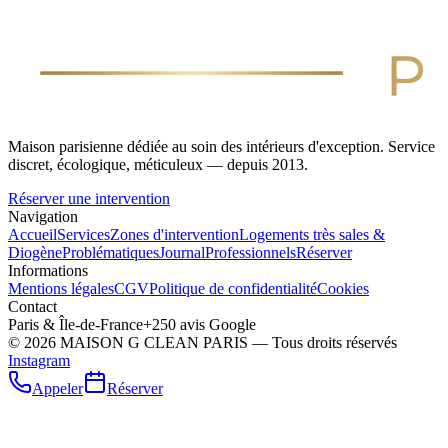
Maison parisienne dédiée au soin des intérieurs d'exception. Service
discret, écologique, méticuleux — depuis 2013.
Réserver une intervention
Navigation
Accueil
Services
Zones d'intervention
Logements très sales &
Diogène
Problématiques
Journal
Professionnels
Réserver
Informations
Mentions légales
CGV
Politique de confidentialité
Cookies
Contact
Paris & Île-de-France
+250 avis Google
©
2026
MAISON G CLEAN PARIS — Tous droits réservés
Instagram
Appeler
Réserver