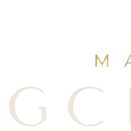
4,9
/ 5
+250 avis Google
·
Réserver maintenant
Voir nos avis