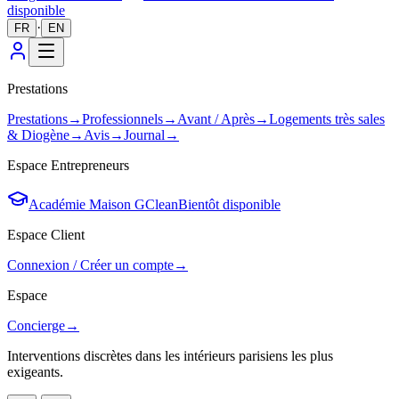
disponible
·
FR
EN
Prestations
Prestations
→
Professionnels
→
Avant / Après
→
Logements très sales
& Diogène
→
Avis
→
Journal
→
Espace Entrepreneurs
Académie Maison GClean
Bientôt disponible
Espace Client
Connexion / Créer un compte
→
Espace
Concierge
→
Interventions discrètes dans les intérieurs parisiens les plus
exigeants.