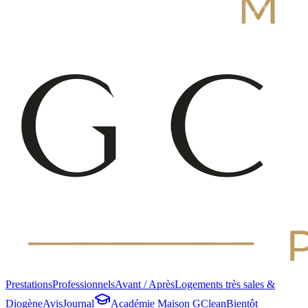
Prestations
Professionnels
Avant / Après
Logements très sales &
Diogène
Avis
Journal
Académie Maison GClean
Bientôt