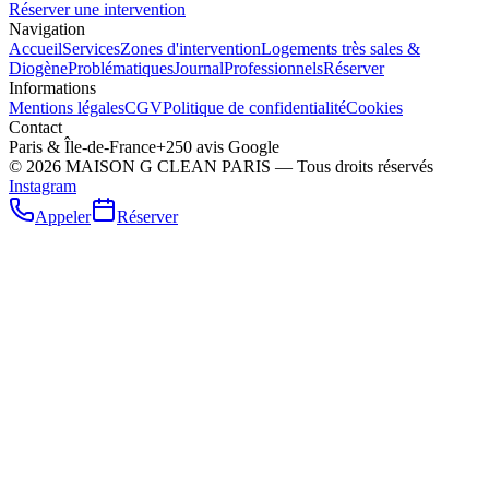
Réserver une intervention
Navigation
Accueil
Services
Zones d'intervention
Logements très sales &
Diogène
Problématiques
Journal
Professionnels
Réserver
Informations
Mentions légales
CGV
Politique de confidentialité
Cookies
Contact
Paris & Île-de-France
+250 avis Google
©
2026
MAISON G CLEAN PARIS — Tous droits réservés
Instagram
Appeler
Réserver