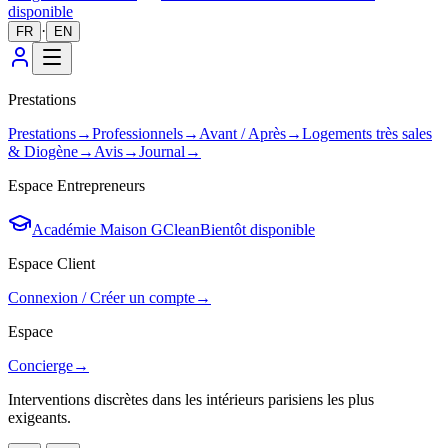
disponible
·
FR
EN
Prestations
Prestations
→
Professionnels
→
Avant / Après
→
Logements très sales
& Diogène
→
Avis
→
Journal
→
Espace Entrepreneurs
Académie Maison GClean
Bientôt disponible
Espace Client
Connexion / Créer un compte
→
Espace
Concierge
→
Interventions discrètes dans les intérieurs parisiens les plus
exigeants.