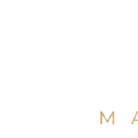
4,9
/ 5
+250 avis Google
·
Réserver maintenant
Voir nos avis