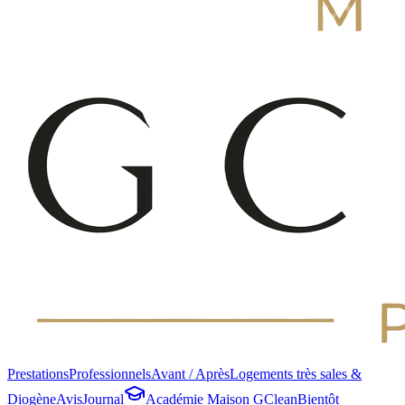
Prestations
Professionnels
Avant / Après
Logements très sales &
Diogène
Avis
Journal
Académie Maison GClean
Bientôt