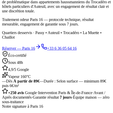
de problématique dans appartements haussmanniens du Trocadéro et
hôtels particuliers d'Auteuil, avec un engagement de résultat clair et
une discrétion totale.
Traitement odeur Paris 16 — protocole technique, résultat
mesurable, engagement de garantie sous 7 jours.
Quartiers desservis ·
Passy • Auteuil • Trocadéro • La Muette •
Chaillot
Réserver —
Paris 16
+33 6 36 05 64 16
Éco-certifié
Sous 48h
4,9/5 Google
Vapeur 160°C
—
Dès
À partir de 89€
—
Durée :
Selon surface — minimum 89€
puis 6€/m²
+250 avis
Google
·
Intervention Paris & Île-de-France
·
Avant /
Après documentés
·
Garantie résultat
7 jours
·
Équipe maison — zéro
sous-traitance
Notre signature à
Paris 16