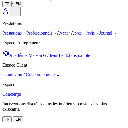
·
FR
EN
Prestations
Prestations
→
Professionnels
→
Avant / Après
→
Avis
→
Journal
→
Espace Entrepreneurs
Académie Maison GClean
Bientôt disponible
Espace Client
Connexion / Créer un compte
→
Espace
Concierge
→
Interventions discrètes dans les intérieurs parisiens les plus
exigeants.
·
FR
EN