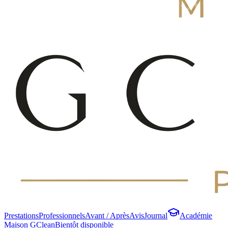
Prestations
Professionnels
Avant / Après
Avis
Journal
Académie
Maison GClean
Bientôt disponible