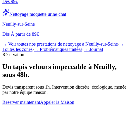
Dès
99€
Nettoyage
moquette urine-chat
Neuilly-sur-Seine
Dès
À partir de 89€
→ Voir toutes nos prestations de nettoyage à
Neuilly-sur-Seine
·
→
Toutes les zones
·
→ Problématiques traitées
·
→ Journal
Réservation
Un
tapis velours
impeccable à
Neuilly
,
sous 48h.
Devis transparent sous 1h. Intervention discrète, écologique, menée
par notre équipe maison.
Réserver maintenant
Appeler la Maison