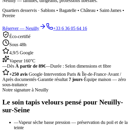
Neuilly — familles, dirigeants, professions libérales.
Quartiers desservis ·
Sablons • Bagatelle • Château • Saint-James •
Pereire
Réserver —
Neuilly
+33 6 36 05 64 16
Éco-certifié
Sous 48h
4,9/5 Google
Vapeur 160°C
—
Dès
À partir de 89€
—
Durée :
Selon dimensions et fibre
+250 avis
Google
·
Intervention Paris & Île-de-France
·
Avant /
Après documentés
·
Garantie résultat
7 jours
·
Équipe maison — zéro
sous-traitance
Notre signature à
Neuilly
Le soin
tapis velours
pensé pour
Neuilly-
sur-Seine
—
Vapeur sèche basse pression — préservation du poil et de la
teinte