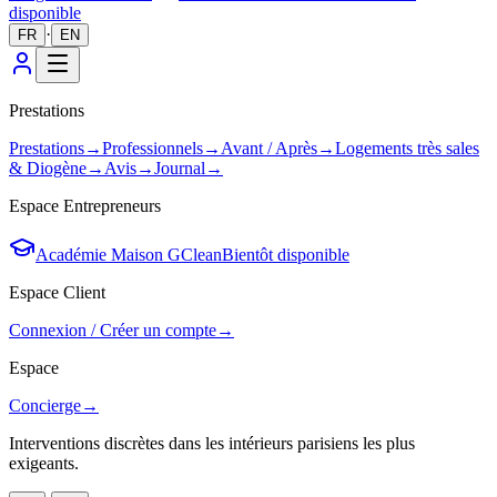
disponible
·
FR
EN
Prestations
Prestations
→
Professionnels
→
Avant / Après
→
Logements très sales
& Diogène
→
Avis
→
Journal
→
Espace Entrepreneurs
Académie Maison GClean
Bientôt disponible
Espace Client
Connexion / Créer un compte
→
Espace
Concierge
→
Interventions discrètes dans les intérieurs parisiens les plus
exigeants.