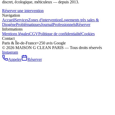
discret, écologique, méticuleux — depuis 2013.
Réserver une intervention
Navigation
Accueil
Services
Zones d'intervention
Logements très sales &
Diogène
Problématiques
Journal
Professionnels
Réserver
Informations
Mentions légales
CGV
Politique de confidentialité
Cookies
Contact
Paris & Île-de-France
+250 avis Google
©
2026
MAISON G CLEAN PARIS — Tous droits réservés
Instagram
Appeler
Réserver