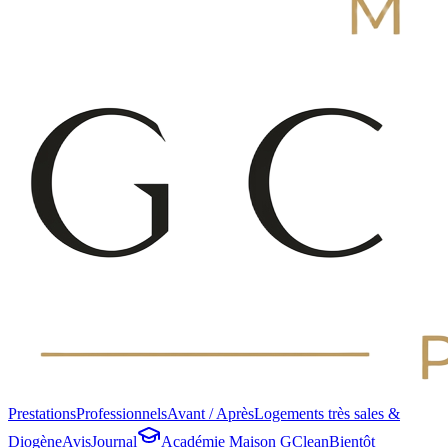
Prestations
Professionnels
Avant / Après
Logements très sales &
Diogène
Avis
Journal
Académie Maison GClean
Bientôt