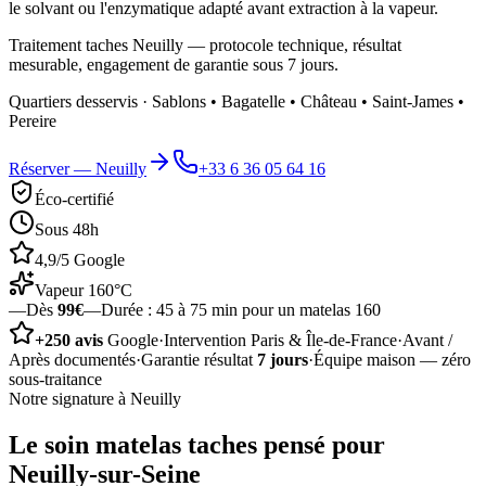
le solvant ou l'enzymatique adapté avant extraction à la vapeur.
Traitement taches Neuilly — protocole technique, résultat
mesurable, engagement de garantie sous 7 jours.
Quartiers desservis ·
Sablons • Bagatelle • Château • Saint-James •
Pereire
Réserver —
Neuilly
+33 6 36 05 64 16
Éco-certifié
Sous 48h
4,9/5 Google
Vapeur 160°C
—
Dès
99€
—
Durée :
45 à 75 min pour un matelas 160
+250 avis
Google
·
Intervention Paris & Île-de-France
·
Avant /
Après documentés
·
Garantie résultat
7 jours
·
Équipe maison — zéro
sous-traitance
Notre signature à
Neuilly
Le soin
matelas taches
pensé pour
Neuilly-sur-Seine