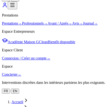
Prestations
Prestations
→
Professionnels
→
Avant / Après
→
Avis
→
Journal
→
Espace Entrepreneurs
Académie Maison GClean
Bientôt disponible
Espace Client
Connexion / Créer un compte
→
Espace
Concierge
→
Interventions discrètes dans les intérieurs parisiens les plus exigeants.
·
FR
EN
Accueil