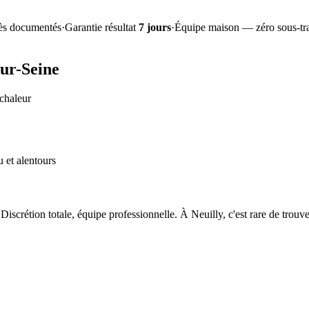
ès documentés
·
Garantie résultat
7 jours
·
Équipe maison — zéro sous-tra
sur-Seine
chaleur
 et alentours
iscrétion totale, équipe professionnelle. À Neuilly, c'est rare de trouv