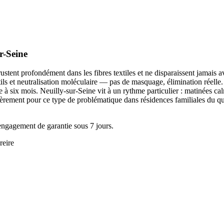
r-Seine
crustent profondément dans les fibres textiles et ne disparaissent jamai
s et neutralisation moléculaire — pas de masquage, élimination réelle
 six mois. Neuilly-sur-Seine vit à un rythme particulier : matinées calme
lièrement pour ce type de problématique dans résidences familiales du q
engagement de garantie sous 7 jours.
reire