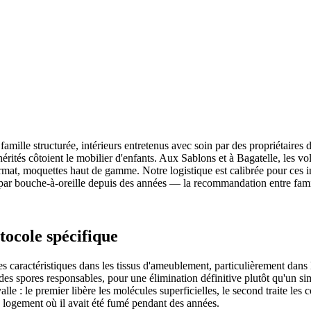
famille structurée, intérieurs entretenus avec soin par des propriétaires
hérités côtoient le mobilier d'enfants. Aux Sablons et à Bagatelle, les 
at, moquettes haut de gamme. Notre logistique est calibrée pour ces int
par bouche-à-oreille depuis des années — la recommandation entre famil
ocole spécifique
s caractéristiques dans les tissus d'ameublement, particulièrement dans 
 des spores responsables, pour une élimination définitive plutôt qu'un
alle : le premier libère les molécules superficielles, le second traite l
logement où il avait été fumé pendant des années.