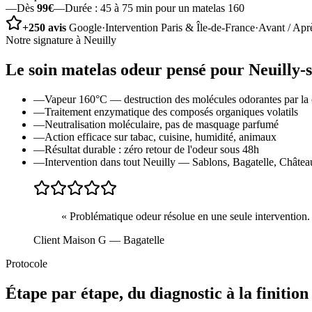
—
Dès
99€
—
Durée :
45 à 75 min pour un matelas 160
+250 avis
Google
·
Intervention Paris & Île-de-France
·
Avant / Apr
Notre signature à
Neuilly
Le soin
matelas odeur
pensé pour
Neuilly-
—
Vapeur 160°C — destruction des molécules odorantes par la 
—
Traitement enzymatique des composés organiques volatils
—
Neutralisation moléculaire, pas de masquage parfumé
—
Action efficace sur tabac, cuisine, humidité, animaux
—
Résultat durable : zéro retour de l'odeur sous 48h
—
Intervention dans tout Neuilly — Sablons, Bagatelle, Château
«
Problématique odeur résolue en une seule intervention. D
Client Maison G
— Bagatelle
Protocole
Étape par étape, du diagnostic à la finition