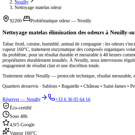
Neuilly
Nettoyage matelas odeur
92200
·
Problématique odeur — Neuilly
Nettoyage matelas élimination des odeurs à Neuilly-su
Tabac froid, cuisine, humidité, animal de compagnie : les odeurs s'in
vapeur 160°C, traitement enzymatique des composés organiques volatil
du problème, pour un résultat durable et mesurable à 48 heures comme à
propriétaires durablement installés. À Neuilly, nous intervenons régu
engagement de résultat clair et une discrétion totale.
Traitement odeur Neuilly — protocole technique, résultat mesurable, 
Quartiers desservis ·
Sablons • Bagatelle • Château • Saint-James • Pe
Réserver —
Neuilly
+33 6 36 05 64 16
Éco-certifié
Sous 48h
4,9/5 Google
Vapeur 160°C