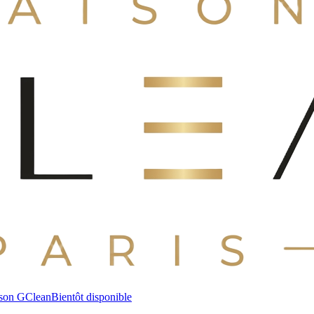
son GClean
Bientôt disponible