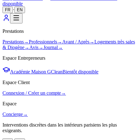
disponible
·
FR
EN
Prestations
Prestations
→
Professionnels
→
Avant / Après
→
Logements très sales
& Diogène
→
Avis
→
Journal
→
Espace Entrepreneurs
Académie Maison GClean
Bientôt disponible
Espace Client
Connexion / Créer un compte
→
Espace
Concierge
→
Interventions discrètes dans les intérieurs parisiens les plus
exigeants.