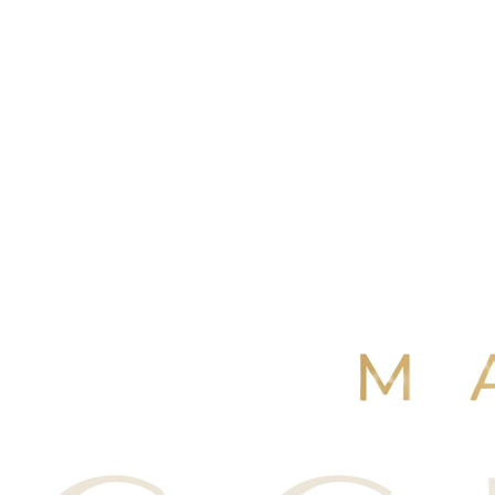
4,9
/ 5
+250 avis Google
·
Réserver maintenant
Voir nos avis