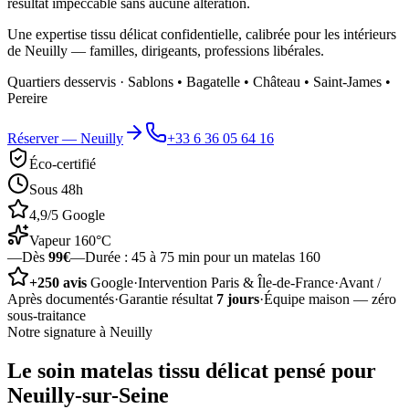
résultat impeccable sans aucune altération.
Une expertise tissu délicat confidentielle, calibrée pour les intérieurs
de Neuilly — familles, dirigeants, professions libérales.
Quartiers desservis ·
Sablons • Bagatelle • Château • Saint-James •
Pereire
Réserver —
Neuilly
+33 6 36 05 64 16
Éco-certifié
Sous 48h
4,9/5 Google
Vapeur 160°C
—
Dès
99€
—
Durée :
45 à 75 min pour un matelas 160
+250 avis
Google
·
Intervention Paris & Île-de-France
·
Avant /
Après documentés
·
Garantie résultat
7 jours
·
Équipe maison — zéro
sous-traitance
Notre signature à
Neuilly
Le soin
matelas tissu délicat
pensé pour
Neuilly-sur-Seine