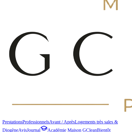
Prestations
Professionnels
Avant / Après
Logements très sales &
Diogène
Avis
Journal
Académie Maison GClean
Bientôt