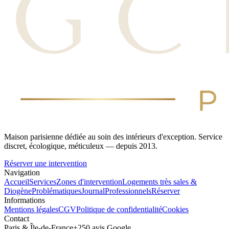
Maison parisienne dédiée au soin des intérieurs d'exception. Service
discret, écologique, méticuleux — depuis 2013.
Réserver une intervention
Navigation
Accueil
Services
Zones d'intervention
Logements très sales &
Diogène
Problématiques
Journal
Professionnels
Réserver
Informations
Mentions légales
CGV
Politique de confidentialité
Cookies
Contact
Paris & Île-de-France
+250 avis Google