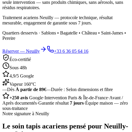
seule intervention — sans produits chimiques, sans aérosols, sans
résidus respiratoires.
Traitement acariens Neuilly — protocole technique, résultat
mesurable, engagement de garantie sous 7 jours.
Quartiers desservis ·
Sablons • Bagatelle • Château • Saint-James •
Pereire
Réserver —
Neuilly
+33 6 36 05 64 16
Éco-certifié
Sous 48h
4,9/5 Google
Vapeur 160°C
—
Dès
À partir de 89€
—
Durée :
Selon dimensions et fibre
+250 avis
Google
·
Intervention Paris & Île-de-France
·
Avant /
Après documentés
·
Garantie résultat
7 jours
·
Équipe maison — zéro
sous-traitance
Notre signature à
Neuilly
Le soin
tapis acariens
pensé pour
Neuilly-