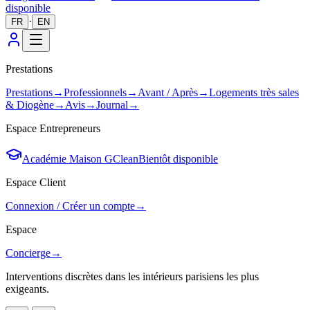
disponible
·
FR
EN
Prestations
Prestations
→
Professionnels
→
Avant / Après
→
Logements très sales
& Diogène
→
Avis
→
Journal
→
Espace Entrepreneurs
Académie Maison GClean
Bientôt disponible
Espace Client
Connexion / Créer un compte
→
Espace
Concierge
→
Interventions discrètes dans les intérieurs parisiens les plus
exigeants.