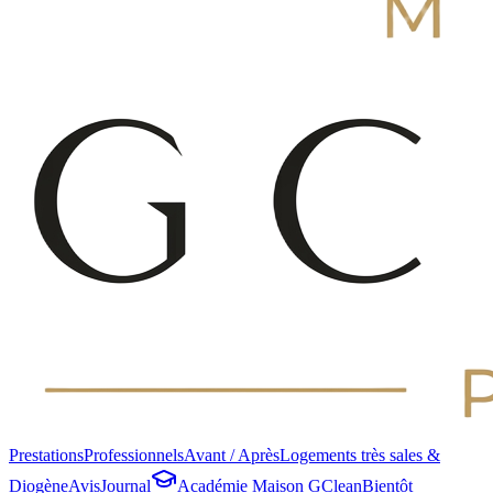
Prestations
Professionnels
Avant / Après
Logements très sales &
Diogène
Avis
Journal
Académie Maison GClean
Bientôt