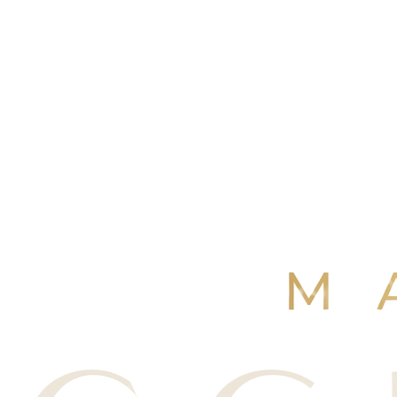
4,9
/ 5
+250 avis Google
·
Réserver maintenant
Voir nos avis